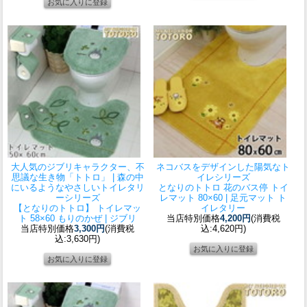
大人気のジブリキャラクター、不
ネコバスをデザインした陽気なト
思議な生き物「トトロ」 | 森の中
イレシリーズ
にいるようなやさしいトイレタリ
となりのトトロ 花のバス停 トイ
ーシリーズ
レマット 80×60 | 足元マット ト
【となりのトトロ】 トイレマッ
イレタリー
ト 58×60 もりのかぜ | ジブリ
当店特別価格
4,200円
(消費税
当店特別価格
3,300円
(消費税
込:4,620円)
込:3,630円)