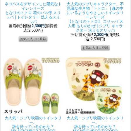
ネコバスをデザインした陽気なト
大人気のジブリキャラクター、不
イレシリーズ
思議な生き物「トトロ」 | 森の中
となりのトトロ 花のバス停 スリ
にいるようなやさしいトイレタリ
ッパ | トイレタリー 洗えるスリ
ーシリーズ
ッパ
【となりのトトロ】 スリッパ 大
当店特別価格
2,300円
(消費税
人用 もりのかぜ | ジブリ キャラ
込:2,530円)
クター 洗えるスリッパ
当店特別価格
2,300円
(消費税
込:2,530円)
大人気！ジブリ映画のトイレタリ
大人気！ジブリ映画のトイレタリ
ー。
ー。
誰を待っているのかな？
誰を待っているのかな？