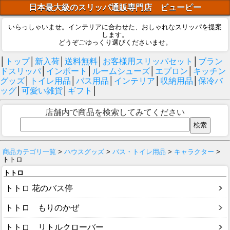
日本最大級のスリッパ通販専門店 ビューピー
いらっしゃいませ。インテリアに合わせた、おしゃれなスリッパを提案
します。
どうぞごゆっくり選びくださいませ。
│
トップ
│
新入荷
│
送料無料
│
お客様用スリッパセット
│
ブラン
ドスリッパ
│
インポート
│
ルームシューズ
│
エプロン
│
キッチン
グッズ
│
トイレ用品
│
バス用品
│
インテリア
│
収納用品
│
保冷バ
ッグ
│
可愛い雑貨
│
ギフト
│
店舗内で商品を検索してみてください
商品カテゴリ一覧
>
ハウスグッズ
>
バス・トイレ用品
>
キャラクター
>
トトロ
トトロ
トトロ 花のバス停
トトロ もりのかぜ
トトロ リトルクローバー