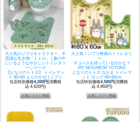
大人気のジブリキャラクター、不
大人気！ジブリ映画のトイレタリ
思議な生き物「トトロ」 | 森の中
ー。
にいるようなやさしいトイレタリ
ネコバスを待っているのかな？
ーシリーズ
MY NEIGHBOR TOTORO
【となりのトトロ】 トイレマッ
となりのトトロ なかま トイレマ
ト 80×60 もりのかぜ | ジブリ
ット ロング 80×60cm
当店特別価格
4,200円
(消費税
当店特別価格
4,500円
(消費税
込:4,620円)
込:4,950円)