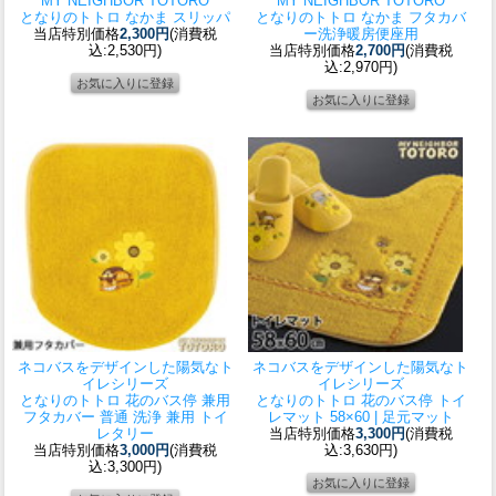
MY NEIGHBOR TOTORO
MY NEIGHBOR TOTORO
となりのトトロ なかま スリッパ
となりのトトロ なかま フタカバ
当店特別価格
2,300円
(消費税
ー洗浄暖房便座用
込:2,530円)
当店特別価格
2,700円
(消費税
込:2,970円)
ネコバスをデザインした陽気なト
ネコバスをデザインした陽気なト
イレシリーズ
イレシリーズ
となりのトトロ 花のバス停 兼用
となりのトトロ 花のバス停 トイ
フタカバー 普通 洗浄 兼用 トイ
レマット 58×60 | 足元マット
レタリー
当店特別価格
3,300円
(消費税
当店特別価格
3,000円
(消費税
込:3,630円)
込:3,300円)