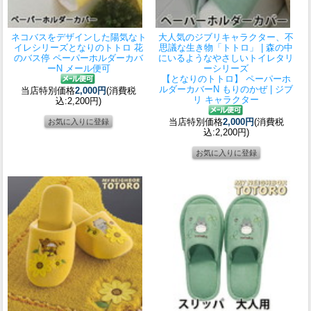
ネコバスをデザインした陽気なト
大人気のジブリキャラクター、不
イレシリーズ
となりのトトロ 花
思議な生き物「トトロ」 | 森の中
のバス停 ペーパーホルダーカバ
にいるようなやさしいトイレタリ
ーN メール便可
ーシリーズ
【となりのトトロ】 ペーパーホ
ルダーカバーN もりのかぜ | ジブ
当店特別価格
2,000円
(消費税
リ キャラクター
込:2,200円)
当店特別価格
2,000円
(消費税
込:2,200円)