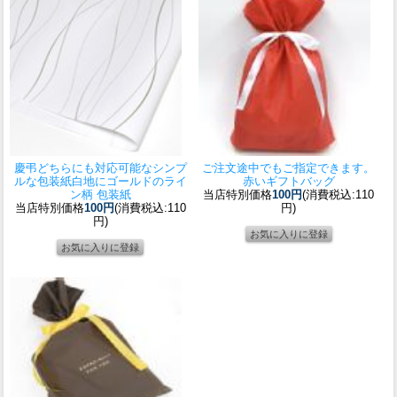
慶弔どちらにも対応可能なシンプ
ご注文途中でもご指定できます。
ルな包装紙
白地にゴールドのライ
赤いギフトバッグ
ン柄 包装紙
当店特別価格
100円
(消費税込:110
当店特別価格
100円
(消費税込:110
円)
円)