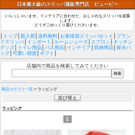
日本最大級のスリッパ通販専門店 ビューピー
いらっしゃいませ。インテリアに合わせた、おしゃれなスリッパを提案
します。
どうぞごゆっくり選びくださいませ。
│
トップ
│
新入荷
│
送料無料
│
お客様用スリッパセット
│
ブラン
ドスリッパ
│
インポート
│
ルームシューズ
│
エプロン
│
キッチン
グッズ
│
トイレ用品
│
バス用品
│
インテリア
│
収納用品
│
保冷バ
ッグ
│
可愛い雑貨
│
ギフト
│
店舗内で商品を検索してみてください
商品カテゴリ一覧
> ラッピング
並び替え
ラッピング
1