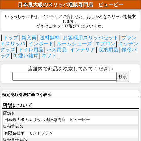
日本最大級のスリッパ通販専門店 ビューピー
いらっしゃいませ。インテリアに合わせた、おしゃれなスリッパを提案
します。
どうぞごゆっくり選びくださいませ。
│
トップ
│
新入荷
│
送料無料
│
お客様用スリッパセット
│
ブラン
ドスリッパ
│
インポート
│
ルームシューズ
│
エプロン
│
キッチン
グッズ
│
トイレ用品
│
バス用品
│
インテリア
│
収納用品
│
保冷バ
ッグ
│
可愛い雑貨
│
ギフト
│
店舗内で商品を検索してみてください
特定商取引法に基づく表示
店舗について
店舗名
日本最大級のスリッパ通販専門店 ビューピー
販売業者名
有限会社ボーモンドプラン
販売責任者名