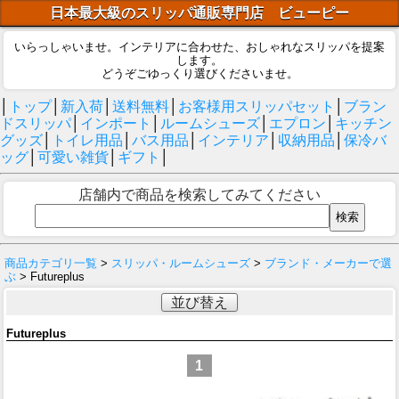
日本最大級のスリッパ通販専門店 ビューピー
いらっしゃいませ。インテリアに合わせた、おしゃれなスリッパを提案
します。
どうぞごゆっくり選びくださいませ。
│
トップ
│
新入荷
│
送料無料
│
お客様用スリッパセット
│
ブラン
ドスリッパ
│
インポート
│
ルームシューズ
│
エプロン
│
キッチン
グッズ
│
トイレ用品
│
バス用品
│
インテリア
│
収納用品
│
保冷バ
ッグ
│
可愛い雑貨
│
ギフト
│
店舗内で商品を検索してみてください
商品カテゴリ一覧
>
スリッパ・ルームシューズ
>
ブランド・メーカーで選
ぶ
> Futureplus
並び替え
Futureplus
1