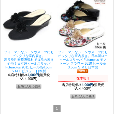
フォーマルなシーンやスーツにも
フォーマルなシーンやスーツにも
ピッタリな室内履き。
ピッタリな室内履き。日本製
ロー
高反発性衝撃吸収材で抜群の履き
ヒールスリッパ Futureplus モノ
心地！日本製
ヒールスリッパ
トーン フラワー 9310 ヒール高
Futureplus 9311 ヒール高4.5cm
3.5cm S M L 日本製
S M L ビジュー 日本製
当店特別価格
4,000円
(消費税
在庫切れ
込:4,400円)
当店特別価格
4,000円
(消費税
込:4,400円)
1