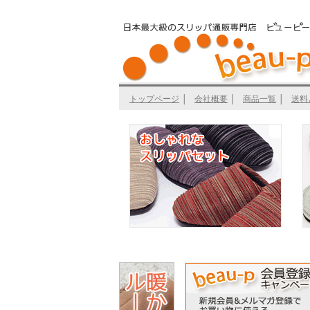
トップページ
│
会社概要
│
商品一覧
│
送料