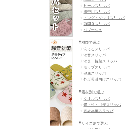
ヒールスリッパ
携帯用スリッパ
トング・ゾウリスリッパ
前開きスリッパ
バブーシュ
機能で選ぶ
洗えるスリッパ
消音スリッパ
消臭・抗菌スリッパ
モップスリッパ
健康スリッパ
外反母趾向けスリッパ
素材別で選ぶ
タオルスリッパ
畳・竹・ゴザスリッパ
高級本革スリッパ
サイズ別で選ぶ