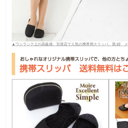
▲ワンランク上の高級感、百貨店で人気の携帯用スリッパ。黒/紺 