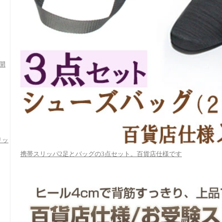
開
リッ
携帯スリッパ2足とバッグの3点セット。百貨店仕様です