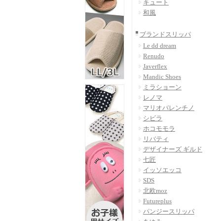
キュート
和風
ブランドスリッパ
Le dd dream
Renudo
Javerflex
Mandic Shoes
ミラショーン
レノマ
マリオバレンチノ
シビラ
ホコモモラ
リバティ
デザイナーズ ギルド
七匠
イッソエッコ
SDS
北欧moz
Futureplus
パンジースリッパ