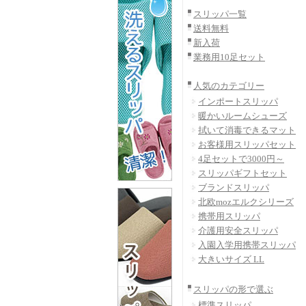
スリッパ一覧
送料無料
新入荷
業務用10足セット
人気のカテゴリー
インポートスリッパ
暖かいルームシューズ
拭いて消毒できるマット
お客様用スリッパセット
4足セットで3000円～
スリッパギフトセット
ブランドスリッパ
北欧mozエルクシリーズ
携帯用スリッパ
介護用安全スリッパ
入園入学用携帯スリッパ
大きいサイズ LL
スリッパの形で選ぶ
標準スリッパ