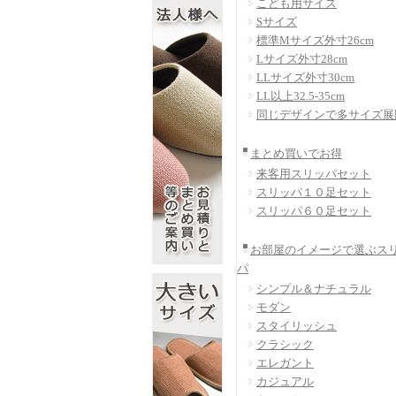
こども用サイズ
Sサイズ
標準Mサイズ外寸26cm
Lサイズ外寸28cm
LLサイズ外寸30cm
LL以上32.5-35cm
同じデザインで多サイズ展
まとめ買いでお得
来客用スリッパセット
スリッパ１０足セット
スリッパ６０足セット
お部屋のイメージで選ぶス
パ
シンプル＆ナチュラル
モダン
スタイリッシュ
クラシック
エレガント
カジュアル