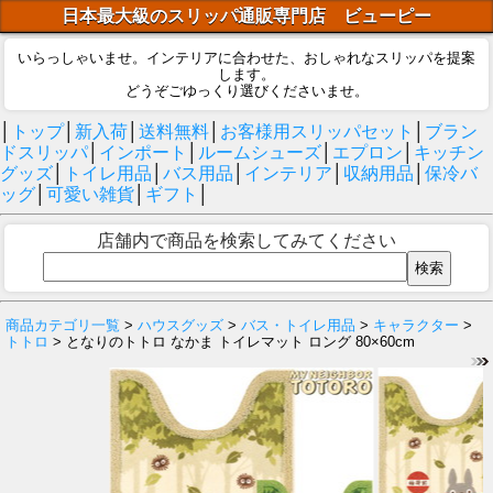
日本最大級のスリッパ通販専門店 ビューピー
いらっしゃいませ。インテリアに合わせた、おしゃれなスリッパを提案
します。
どうぞごゆっくり選びくださいませ。
│
トップ
│
新入荷
│
送料無料
│
お客様用スリッパセット
│
ブラン
ドスリッパ
│
インポート
│
ルームシューズ
│
エプロン
│
キッチン
グッズ
│
トイレ用品
│
バス用品
│
インテリア
│
収納用品
│
保冷バ
ッグ
│
可愛い雑貨
│
ギフト
│
店舗内で商品を検索してみてください
商品カテゴリ一覧
>
ハウスグッズ
>
バス・トイレ用品
>
キャラクター
>
トトロ
> となりのトトロ なかま トイレマット ロング 80×60cm