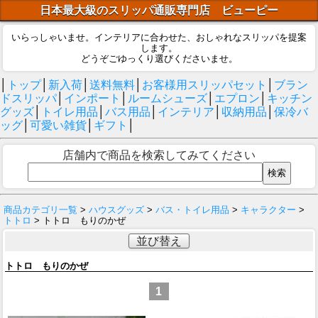
日本最大級のスリッパ通販専門店 ビューピー
いらっしゃいませ。インテリアに合わせた、おしゃれなスリッパを提案
します。
どうぞごゆっくり選びくださいませ。
│
トップ
│
新入荷
│
送料無料
│
お客様用スリッパセット
│
ブラン
ドスリッパ
│
インポート
│
ルームシューズ
│
エプロン
│
キッチン
グッズ
│
トイレ用品
│
バス用品
│
インテリア
│
収納用品
│
保冷バ
ッグ
│
可愛い雑貨
│
ギフト
│
店舗内で商品を検索してみてください
商品カテゴリ一覧
>
ハウスグッズ
>
バス・トイレ用品
>
キャラクター
>
トトロ
> トトロ もりのかぜ
並び替え
トトロ もりのかぜ
1