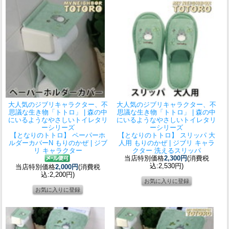
大人気のジブリキャラクター、不
大人気のジブリキャラクター、不
思議な生き物「トトロ」 | 森の中
思議な生き物「トトロ」 | 森の中
にいるようなやさしいトイレタリ
にいるようなやさしいトイレタリ
ーシリーズ
ーシリーズ
【となりのトトロ】 ペーパーホ
【となりのトトロ】 スリッパ 大
ルダーカバーN もりのかぜ | ジブ
人用 もりのかぜ | ジブリ キャラ
リ キャラクター
クター 洗えるスリッパ
当店特別価格
2,300円
(消費税
込:2,530円)
当店特別価格
2,000円
(消費税
込:2,200円)