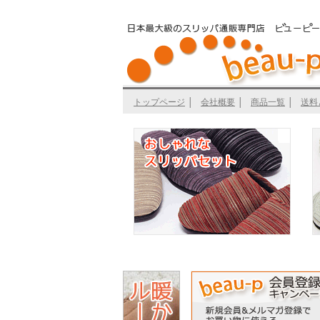
トップページ
│
会社概要
│
商品一覧
│
送料