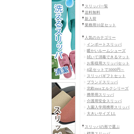
スリッパ一覧
送料無料
新入荷
業務用10足セット
人気のカテゴリー
インポートスリッパ
暖かいルームシューズ
拭いて消毒できるマット
お客様用スリッパセット
4足セットで3000円～
スリッパギフトセット
ブランドスリッパ
北欧mozエルクシリーズ
携帯用スリッパ
介護用安全スリッパ
入園入学用携帯スリッパ
大きいサイズ LL
スリッパの形で選ぶ
標準スリッパ