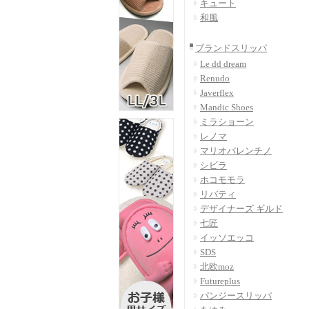
キュート
和風
ブランドスリッパ
Le dd dream
Renudo
Javerflex
Mandic Shoes
ミラショーン
レノマ
マリオバレンチノ
シビラ
ホコモモラ
リバティ
デザイナーズ ギルド
七匠
イッソエッコ
SDS
北欧moz
Futureplus
パンジースリッパ