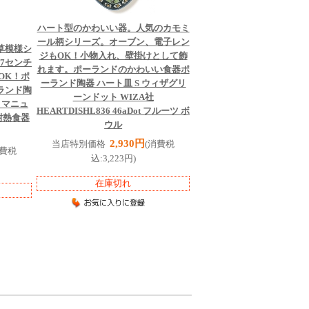
ハート型のかわいい器。人気のカモミ
ール柄シリーズ。オーブン、電子レン
草模様シ
ジもOK！小物入れ、壁掛けとして飾
7センチ
れます。ポーランドのかわいい食器
ポ
OK！ポ
ーランド陶器 ハート皿 S ウィザグリ
ランド陶
ーンドット WIZA社
草 マニュ
HEARTDISHL836 46aDot フルーツ ボ
 耐熱食器
ウル
2,930円
当店特別価格
(消費税
消費税
込:3,223円)
在庫切れ