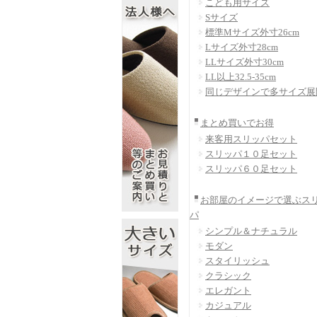
こども用サイズ
Sサイズ
標準Mサイズ外寸26cm
Lサイズ外寸28cm
LLサイズ外寸30cm
LL以上32.5-35cm
同じデザインで多サイズ展
まとめ買いでお得
来客用スリッパセット
スリッパ１０足セット
スリッパ６０足セット
お部屋のイメージで選ぶス
パ
シンプル＆ナチュラル
モダン
スタイリッシュ
クラシック
エレガント
カジュアル