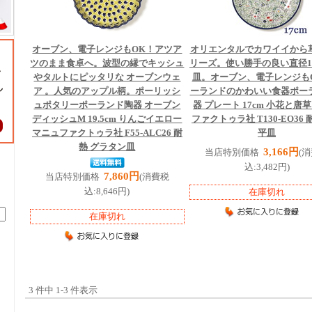
オーブン、電子レンジもOK！アツア
オリエンタルでカワイイから
ツのまま食卓へ。波型の縁でキッシュ
リーズ。使い勝手の良い直径1
やタルトにピッタリな オーブンウェ
皿。オーブン、電子レンジも
ア 。人気のアップル柄。ポーリッシ
ーランドのかわいい食器
ポー
ュポタリー
ポーランド陶器 オーブン
器 プレート 17cm 小花と唐
ディッシュM 19.5cm りんごイエロー
ファクトゥラ社 T130-EO36
マニュファクトゥラ社 F55-ALC26 耐
平皿
熱 グラタン皿
3,166円
当店特別価格
(
込:3,482円)
7,860円
当店特別価格
(消費税
込:8,646円)
在庫切れ
在庫切れ
3 件中 1-3 件表示