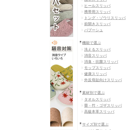
ヒールスリッパ
携帯用スリッパ
トング・ゾウリスリッパ
前開きスリッパ
バブーシュ
機能で選ぶ
洗えるスリッパ
消音スリッパ
消臭・抗菌スリッパ
モップスリッパ
健康スリッパ
外反母趾向けスリッパ
素材別で選ぶ
タオルスリッパ
畳・竹・ゴザスリッパ
高級本革スリッパ
サイズ別で選ぶ