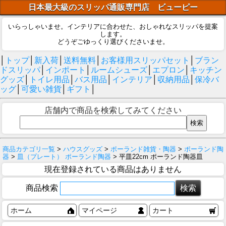
日本最大級のスリッパ通販専門店 ビューピー
いらっしゃいませ。インテリアに合わせた、おしゃれなスリッパを提案
します。
どうぞごゆっくり選びくださいませ。
│
トップ
│
新入荷
│
送料無料
│
お客様用スリッパセット
│
ブラン
ドスリッパ
│
インポート
│
ルームシューズ
│
エプロン
│
キッチン
グッズ
│
トイレ用品
│
バス用品
│
インテリア
│
収納用品
│
保冷バ
ッグ
│
可愛い雑貨
│
ギフト
│
店舗内で商品を検索してみてください
商品カテゴリ一覧
>
ハウスグッズ
>
ポーランド雑貨・陶器
>
ポーランド陶
器
>
皿（プレート） ポーランド陶器
> 平皿22cm ポーランド陶器皿
現在登録されている商品はありません
商品検索
ホーム
マイページ
カート