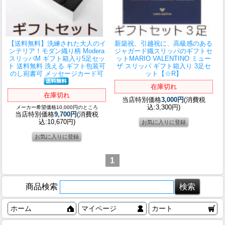
【送料無料】洗練された大人のイ
新築祝、引越祝に、高級感のある
ンテリア！
モダン織り柄 Modera
ジャガード織スリッパのギフトセ
スリッパM ギフト箱入り5足セッ
ット
MARIO VALENTINO ミュー
ト 送料無料 洗える ギフト包装可
ザ スリッパ ギフト箱入り 3足セ
のし宛書可 メッセージカード可
ット【☆R】
在庫切れ
在庫切れ
当店特別価格
3,000円
(消費税
込:3,300円)
メーカー希望価格10,000円のところ
当店特別価格
9,700円
(消費税
込:10,670円)
1
商品検索
ホーム
マイページ
カート