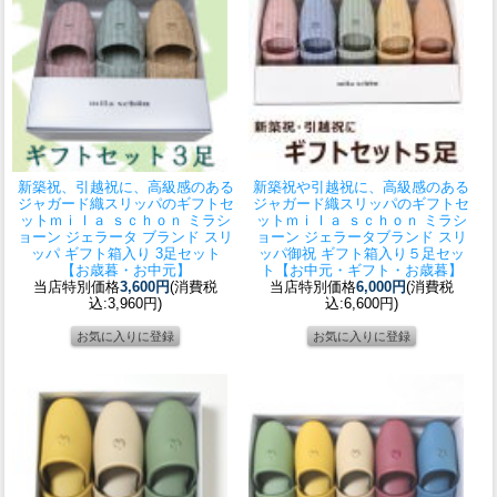
新築祝、引越祝に、高級感のある
新築祝や引越祝に、高級感のある
ジャガード織スリッパのギフトセ
ジャガード織スリッパのギフトセ
ット
ｍｉｌａ ｓｃｈｏｎ ミラシ
ット
ｍｉｌａ ｓｃｈｏｎ ミラシ
ョーン ジェラータ ブランド スリ
ョーン ジェラータブランド スリ
ッパ ギフト箱入り 3足セット
ッパ御祝 ギフト箱入り５足セッ
【お歳暮・お中元】
ト【お中元・ギフト・お歳暮】
当店特別価格
3,600円
(消費税
当店特別価格
6,000円
(消費税
込:3,960円)
込:6,600円)