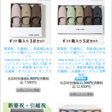
新築祝、引越祝に、高級感のある
新築祝、引越祝に、高級感のある
ジャガード織スリッパのギフトセ
ジャガード織スリッパのギフトセ
ット
ット
mila schon ニュープローゼ スリ
mila schon ニュープローゼ スリ
ッパ ミラショーン 箱入り3足 ギ
ッパ ミラショーン 箱入り 5足 ギ
フト セット 来客用 冬のギフト・
フト セット 来客用 御祝 新築祝
お歳暮・ギフトセット モノグラ
引越祝い お歳暮 モノグラム 送料
ム
無料
当店特別価格
6,900円
(消費税
込:7,590円)
当店特別価格
11,500円
(消費税
込:12,650円)