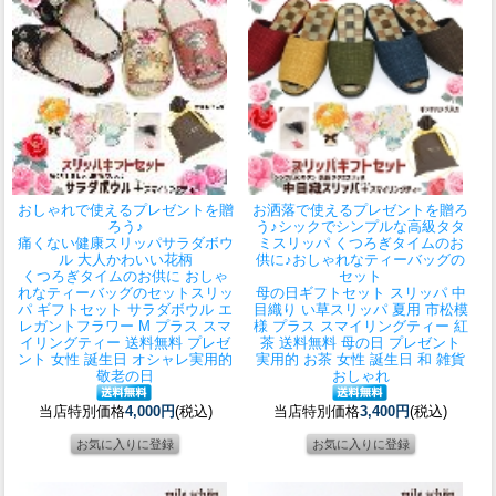
おしゃれで使えるプレゼントを贈
お洒落で使えるプレゼントを贈ろ
ろう♪
う♪シックでシンプルな高級タタ
痛くない健康スリッパサラダボウ
ミスリッパ くつろぎタイムのお
ル 大人かわいい花柄
供に♪おしゃれなティーバッグの
くつろぎタイムのお供に おしゃ
セット
れなティーバッグのセット
スリッ
母の日ギフトセット スリッパ 中
パ ギフトセット サラダボウル エ
目織り い草スリッパ 夏用 市松模
レガントフラワー M プラス スマ
様 プラス スマイリングティー 紅
イリングティー 送料無料 プレゼ
茶 送料無料 母の日 プレゼント
ント 女性 誕生日 オシャレ実用的
実用的 お茶 女性 誕生日 和 雑貨
敬老の日
おしゃれ
当店特別価格
4,000円
(税込)
当店特別価格
3,400円
(税込)