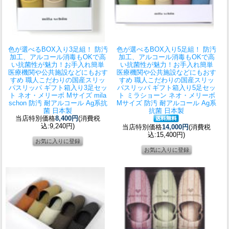
色が選べるBOX入り3足組！ 防汚
色が選べるBOX入り5足組！ 防汚
加工、アルコール消毒もOKで高
加工、アルコール消毒もOKで高
い抗菌性が魅力！お手入れ簡単
い抗菌性が魅力！お手入れ簡単
医療機関や公共施設などにもおす
医療機関や公共施設などにもおす
すめ 職人こだわりの国産スリッ
すめ 職人こだわりの国産スリッ
パ
スリッパ ギフト箱入り3足セッ
パ
スリッパ ギフト箱入り5足セッ
ト ネオ・メリーボ Mサイズ mila
ト ミラショーン ネオ・メリーボ
schon 防汚 耐アルコール Ag系抗
Mサイズ 防汚 耐アルコール Ag系
菌 日本製
抗菌 日本製
当店特別価格
8,400円
(消費税
込:9,240円)
当店特別価格
14,000円
(消費税
込:15,400円)