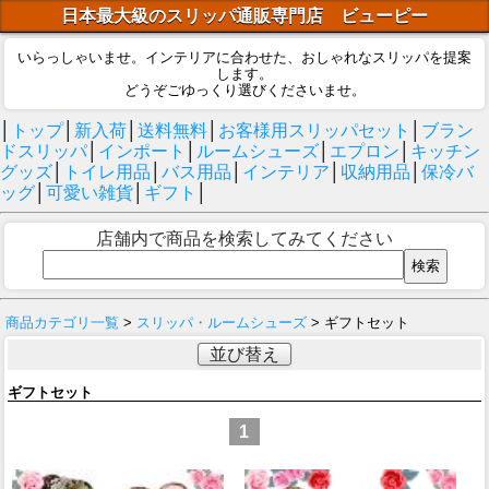
日本最大級のスリッパ通販専門店 ビューピー
いらっしゃいませ。インテリアに合わせた、おしゃれなスリッパを提案
します。
どうぞごゆっくり選びくださいませ。
│
トップ
│
新入荷
│
送料無料
│
お客様用スリッパセット
│
ブラン
ドスリッパ
│
インポート
│
ルームシューズ
│
エプロン
│
キッチン
グッズ
│
トイレ用品
│
バス用品
│
インテリア
│
収納用品
│
保冷バ
ッグ
│
可愛い雑貨
│
ギフト
│
店舗内で商品を検索してみてください
商品カテゴリ一覧
>
スリッパ・ルームシューズ
> ギフトセット
並び替え
ギフトセット
1