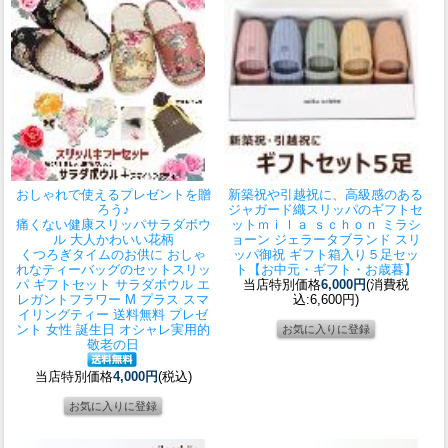
おしゃれで使えるプレゼントを贈
新築祝や引越祝に、高級感のある
ろう♪
ジャガード織スリッパのギフトセ
痛くない健康スリッパサラダボウ
ット
ｍｉｌａ ｓｃｈｏｎ ミラシ
ル 大人かわいい花柄
ョーン ジェラータブランド スリ
くつろぎタイムのお供に おしゃ
ッパ御祝 ギフト箱入り５足セッ
れなティーバッグのセット
スリッ
ト【お中元・ギフト・お歳暮】
パ ギフトセット サラダボウル エ
当店特別価格
6,000円
(消費税
レガントフラワー M プラス スマ
込:6,600円)
イリングティー 送料無料 プレゼ
ント 女性 誕生日 オシャレ実用的
敬老の日
当店特別価格
4,000円
(税込)