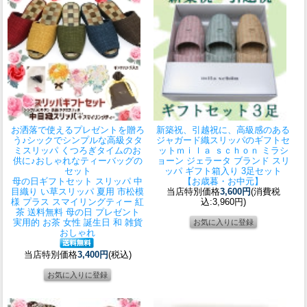
お洒落で使えるプレゼントを贈ろ
新築祝、引越祝に、高級感のある
う♪シックでシンプルな高級タタ
ジャガード織スリッパのギフトセ
ミスリッパ くつろぎタイムのお
ット
ｍｉｌａ ｓｃｈｏｎ ミラシ
供に♪おしゃれなティーバッグの
ョーン ジェラータ ブランド スリ
セット
ッパ ギフト箱入り 3足セット
母の日ギフトセット スリッパ 中
【お歳暮・お中元】
目織り い草スリッパ 夏用 市松模
当店特別価格
3,600円
(消費税
様 プラス スマイリングティー 紅
込:3,960円)
茶 送料無料 母の日 プレゼント
実用的 お茶 女性 誕生日 和 雑貨
おしゃれ
当店特別価格
3,400円
(税込)