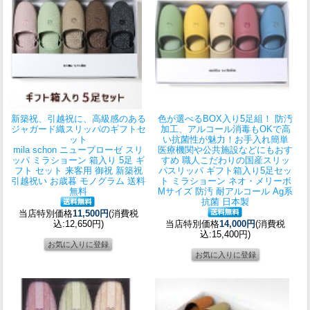
新築祝、引越祝に、高級感のある
色が選べるBOX入り5足組！ 防汚
ジャガード織スリッパのギフトセ
加工、アルコール消毒もOKで高
ット
い抗菌性が魅力！お手入れ簡単
mila schon ニュープローゼ スリ
医療機関や公共施設などにもおす
ッパ ミラショーン 箱入り 5足 ギ
すめ 職人こだわりの国産スリッ
フト セット 来客用 御祝 新築祝
パ
スリッパ ギフト箱入り5足セッ
引越祝い お歳暮 モノグラム 送料
ト ミラショーン ネオ・メリーボ
無料
Mサイズ 防汚 耐アルコール Ag系
抗菌 日本製
当店特別価格
11,500円
(消費税
込:12,650円)
当店特別価格
14,000円
(消費税
込:15,400円)