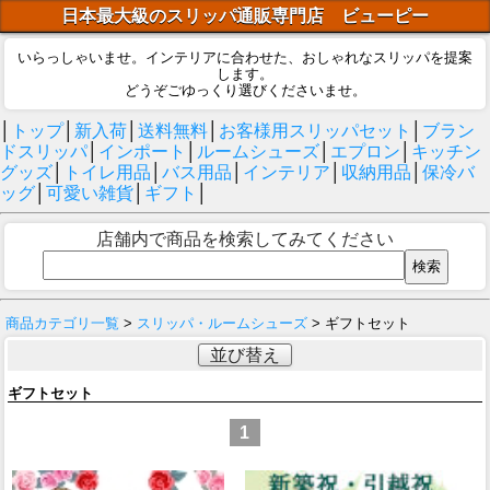
日本最大級のスリッパ通販専門店 ビューピー
いらっしゃいませ。インテリアに合わせた、おしゃれなスリッパを提案
します。
どうぞごゆっくり選びくださいませ。
│
トップ
│
新入荷
│
送料無料
│
お客様用スリッパセット
│
ブラン
ドスリッパ
│
インポート
│
ルームシューズ
│
エプロン
│
キッチン
グッズ
│
トイレ用品
│
バス用品
│
インテリア
│
収納用品
│
保冷バ
ッグ
│
可愛い雑貨
│
ギフト
│
店舗内で商品を検索してみてください
商品カテゴリ一覧
>
スリッパ・ルームシューズ
> ギフトセット
並び替え
ギフトセット
1