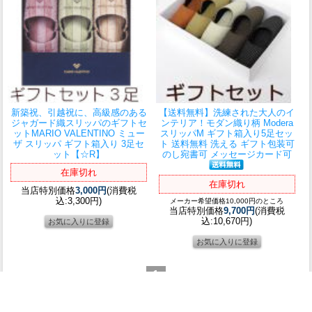
新築祝、引越祝に、高級感のある
【送料無料】洗練された大人のイ
ジャガード織スリッパのギフトセ
ンテリア！
モダン織り柄 Modera
ット
MARIO VALENTINO ミュー
スリッパM ギフト箱入り5足セッ
ザ スリッパ ギフト箱入り 3足セ
ト 送料無料 洗える ギフト包装可
ット【☆R】
のし宛書可 メッセージカード可
在庫切れ
在庫切れ
当店特別価格
3,000円
(消費税
込:3,300円)
メーカー希望価格10,000円のところ
当店特別価格
9,700円
(消費税
込:10,670円)
1
商品検索