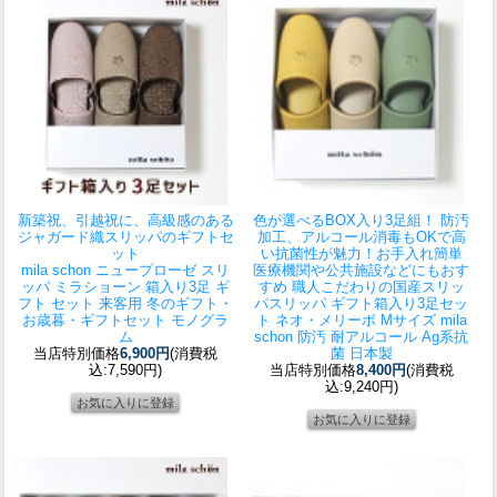
新築祝、引越祝に、高級感のある
色が選べるBOX入り3足組！ 防汚
ジャガード織スリッパのギフトセ
加工、アルコール消毒もOKで高
ット
い抗菌性が魅力！お手入れ簡単
mila schon ニュープローゼ スリ
医療機関や公共施設などにもおす
ッパ ミラショーン 箱入り3足 ギ
すめ 職人こだわりの国産スリッ
フト セット 来客用 冬のギフト・
パ
スリッパ ギフト箱入り3足セッ
お歳暮・ギフトセット モノグラ
ト ネオ・メリーボ Mサイズ mila
ム
schon 防汚 耐アルコール Ag系抗
当店特別価格
6,900円
(消費税
菌 日本製
込:7,590円)
当店特別価格
8,400円
(消費税
込:9,240円)