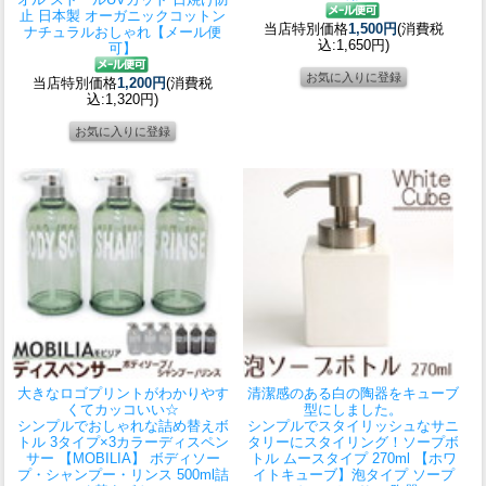
止 日本製 オーガニックコットン
当店特別価格
1,500円
(消費税
ナチュラルおしゃれ【メール便
込:1,650円)
可】
当店特別価格
1,200円
(消費税
込:1,320円)
大きなロゴプリントがわかりやす
清潔感のある白の陶器をキューブ
くてカッコいい☆
型にしました。
シンプルでおしゃれな詰め替えボ
シンプルでスタイリッシュなサニ
トル 3タイプ×3カラー
ディスペン
タリーにスタイリング！
ソープボ
サー 【MOBILIA】 ボディソー
トル ムースタイプ 270ml 【ホワ
プ・シャンプー・リンス 500ml詰
イトキューブ】泡タイプ ソープ