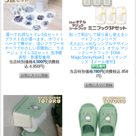
選べてお得なトイレ3点セット！
貼って剥がして繰り返し使えるシ
プラス１点が選べます。ホワイト
ートフックシリーズ
ベースで爽やか。淡いフラワーモ
大人おしゃれなシンプルデザイン
チーフでやさしい雰囲気に。
ラネ
ミニフック3Pセット オテル マジ
ージュ トイレ3点セット 洗浄暖
ックシートフック【Otel
房型・普通型兼用
MagicStickyHook】 キッチング
当店特別価格
4,500円
(消費税
ッズ 【メール便可】
込:4,950円)
当店特別価格
780円
(消費税込:858
円)