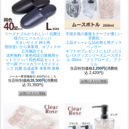
リーズナブルがうれしい！抗菌仕
手描き風の薔薇モチーフが優しい
様のビニールスリッパ
雰囲気
大きいサイズ 紳士用
上品オシャレな詰め替え用ディス
普段使いから来客用、オフィスや
ペンサー
公共施設でも
ギフトやプレゼントにもぴったり
送料無料！単色40足の業務用セ
なバスグッズシリーズ
ムースボト
ット
スリッパ 同色40足セット レ
ル 260ml 「クリアローズ」 アク
ザー調 アースカラー Lサイズメ
リル
ンズ 抗菌 合成皮革 来客用 業務
当店特別価格
2,200円
(消費税
用
込:2,420円)
メーカー希望価格32,400円のところ
当店特別価格
28,500円
(消費税
込:31,350円)