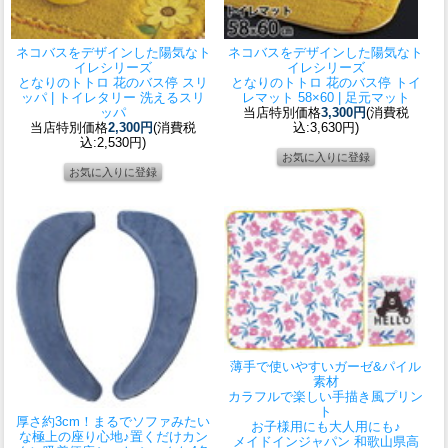
ネコバスをデザインした陽気なト
ネコバスをデザインした陽気なト
イレシリーズ
イレシリーズ
となりのトトロ 花のバス停 スリ
となりのトトロ 花のバス停 トイ
ッパ | トイレタリー 洗えるスリ
レマット 58×60 | 足元マット
ッパ
当店特別価格
3,300円
(消費税
当店特別価格
2,300円
(消費税
込:3,630円)
込:2,530円)
薄手で使いやすいガーゼ&パイル
素材
カラフルで楽しい手描き風プリン
ト
厚さ約3cm！まるでソファみたい
お子様用にも大人用にも♪
な極上の座り心地♪置くだけカン
メイドインジャパン 和歌山県高