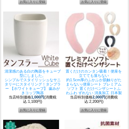
清潔感のある白の陶器をキューブ
置くだけのカンタン吸着！便座を
型にしました。
立てても落ちない
シンプルでスタイリッシュなサニ
約1.5cm厚のふかふか肌触りがた
タリーにスタイリング！
タンブラ
まらない♪
便座シート プレミアム
ー 【ホワイトキューブ】 歯みが
ソフト 置くだけベンザシートふ
きコップ陶器
わふわ ずれない 消臭加工 日本製
当店特別価格
1,000円
(消費税
当店特別価格
2,000円
(消費税
込:1,100円)
込:2,200円)