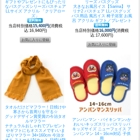
ギフトやプレゼントにもぴったり
リーズ バスグッズ
なバスグッズシリーズ
バスチェア
大きなお風呂イス
【Sarina】 サ
LLサイズ アクリル 「クリアロー
リナ2 バスチェア LLバスグッズ
ズ」
バス用品 風呂イス 椅子浴室 お風
呂 アクリル ギフト／プレゼント
当店特別価格
15,400円
(消費税
込:16,940円)
当店特別価格
16,000円
(消費税
込:17,600円)
タオルだけどマフラー！日焼けや
寒さから首周りを守る☆
グッドデザイン賞受賞の今治タオ
アンパンマン・バイキンマン♪か
ルマフラー
わいいキッズスリッパ
スリッパ
ナチュラルおしゃれでプレゼント
キッズサイズ ニューフェイス ア
やギフトにもオススメです♪
いま
ンパンマン 14～16cm対応 子供
ばりマフラー 34×160cm 今治タ
用
オル ストールUVカット 日焼け防