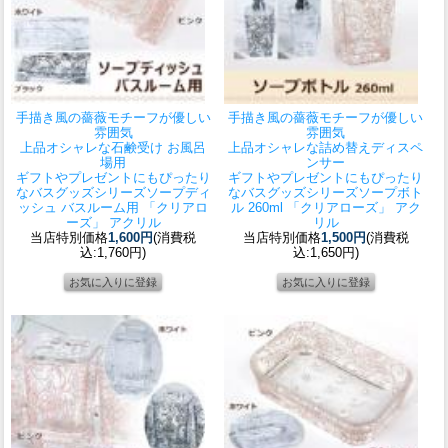
手描き風の薔薇モチーフが優しい
手描き風の薔薇モチーフが優しい
雰囲気
雰囲気
上品オシャレな石鹸受け お風呂
上品オシャレな詰め替えディスペ
場用
ンサー
ギフトやプレゼントにもぴったり
ギフトやプレゼントにもぴったり
なバスグッズシリーズ
ソープディ
なバスグッズシリーズ
ソープボト
ッシュ バスルーム用 「クリアロ
ル 260ml 「クリアローズ」 アク
ーズ」 アクリル
リル
当店特別価格
1,600円
(消費税
当店特別価格
1,500円
(消費税
込:1,760円)
込:1,650円)