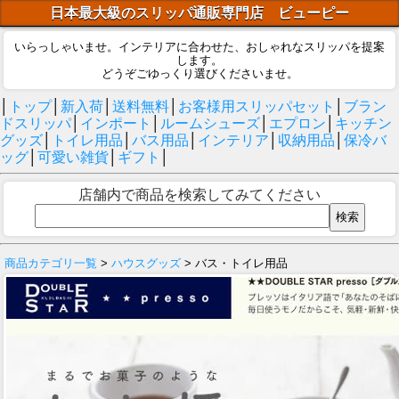
日本最大級のスリッパ通販専門店 ビューピー
いらっしゃいませ。インテリアに合わせた、おしゃれなスリッパを提案
します。
どうぞごゆっくり選びくださいませ。
│
トップ
│
新入荷
│
送料無料
│
お客様用スリッパセット
│
ブラン
ドスリッパ
│
インポート
│
ルームシューズ
│
エプロン
│
キッチン
グッズ
│
トイレ用品
│
バス用品
│
インテリア
│
収納用品
│
保冷バ
ッグ
│
可愛い雑貨
│
ギフト
│
店舗内で商品を検索してみてください
商品カテゴリ一覧
>
ハウスグッズ
> バス・トイレ用品