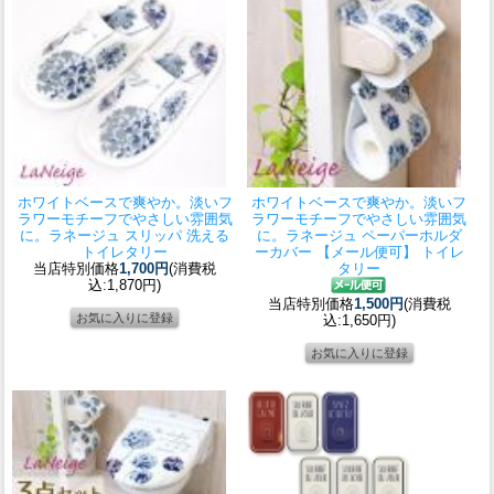
ホワイトベースで爽やか。淡いフ
ホワイトベースで爽やか。淡いフ
ラワーモチーフでやさしい雰囲気
ラワーモチーフでやさしい雰囲気
に。
ラネージュ スリッパ 洗える
に。
ラネージュ ペーパーホルダ
トイレタリー
ーカバー 【メール便可】 トイレ
当店特別価格
1,700円
(消費税
タリー
込:1,870円)
当店特別価格
1,500円
(消費税
込:1,650円)