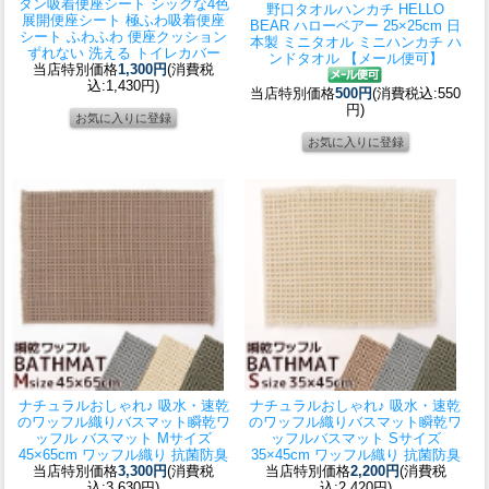
タン吸着便座シート シックな4色
野口
タオルハンカチ HELLO
展開
便座シート 極ふわ吸着便座
BEAR ハローベアー 25×25cm 日
シート ふわふわ 便座クッション
本製 ミニタオル ミニハンカチ ハ
ずれない 洗える トイレカバー
ンドタオル 【メール便可】
当店特別価格
1,300円
(消費税
込:1,430円)
当店特別価格
500円
(消費税込:550
円)
ナチュラルおしゃれ♪ 吸水・速乾
ナチュラルおしゃれ♪ 吸水・速乾
のワッフル織りバスマット
瞬乾ワ
のワッフル織りバスマット
瞬乾ワ
ッフル バスマット Mサイズ
ッフルバスマット Sサイズ
45×65cm ワッフル織り 抗菌防臭
35×45cm ワッフル織り 抗菌防臭
当店特別価格
3,300円
(消費税
当店特別価格
2,200円
(消費税
込:3,630円)
込:2,420円)