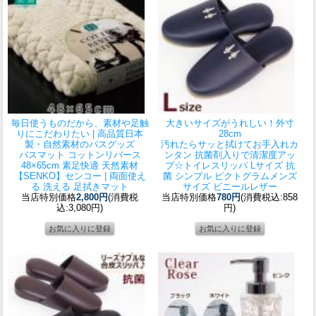
毎日使うものだから、素材や足触
大きいサイズがうれしい！外寸
りにこだわりたい | 高品質日本
28cm
製・自然素材のバスグッズ
汚れたらサッと拭けてお手入れカ
バスマット コットンリバース
ンタン 抗菌剤入りで清潔度アッ
48×65cm 素足快適 天然素材
プ☆
トイレスリッパ Lサイズ 抗
【SENKO】センコー | 両面使え
菌 シンプル ピクトグラムメンズ
る 洗える 足拭きマット
サイズ ビニールレザー
当店特別価格
2,800円
(消費税
当店特別価格
780円
(消費税込:858
込:3,080円)
円)