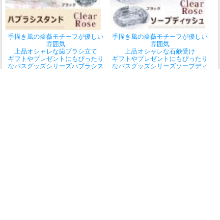
手描き風の薔薇モチーフが優しい
手描き風の薔薇モチーフが優しい
雰囲気
雰囲気
上品オシャレな歯ブラシ立て
上品オシャレな石鹸受け
ギフトやプレゼントにもぴったり
ギフトやプレゼントにもぴったり
なバスグッズシリーズ
ハブラシス
なバスグッズシリーズ
ソープディ
タンド 「クリアローズ」 アクリ
ッシュ 「クリアローズ」 アクリ
ル
ル
当店特別価格
1,000円
(消費税
当店特別価格
800円
(消費税込:880
込:1,100円)
円)