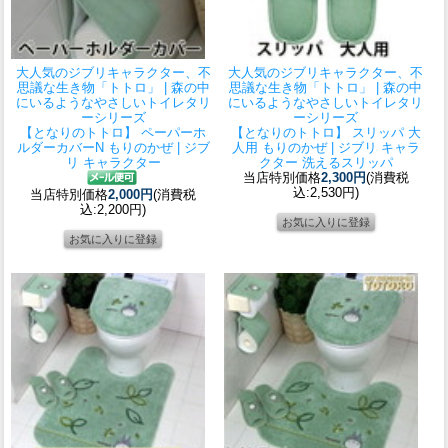
大人気のジブリキャラクター、不
大人気のジブリキャラクター、不
思議な生き物「トトロ」 | 森の中
思議な生き物「トトロ」 | 森の中
にいるようなやさしいトイレタリ
にいるようなやさしいトイレタリ
ーシリーズ
ーシリーズ
【となりのトトロ】 ペーパーホ
【となりのトトロ】 スリッパ 大
ルダーカバーN もりのかぜ | ジブ
人用 もりのかぜ | ジブリ キャラ
リ キャラクター
クター 洗えるスリッパ
当店特別価格
2,300円
(消費税
込:2,530円)
当店特別価格
2,000円
(消費税
込:2,200円)