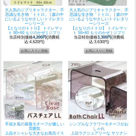
大人気のジブリキャラクター、不
大人気のジブリキャラクター、不
思議な生き物「トトロ」 | 森の中
思議な生き物「トトロ」 | 森の中
にいるようなやさしいトイレタリ
にいるようなやさしいトイレタリ
ーシリーズ
ーシリーズ
【となりのトトロ】 トイレマッ
【となりのトトロ】 トイレマッ
ト 80×60 もりのかぜ | ジブリ
ト 58×60 もりのかぜ | ジブリ
当店特別価格
4,200円
(消費税
当店特別価格
3,300円
(消費税
込:4,620円)
込:3,630円)
手描き風の薔薇モチーフが優しい
シンプルなフラワーモチーフがお
雰囲気
しゃれ
上品オシャレな大きなお風呂イス
上品ラグジュアリーな サリナシ