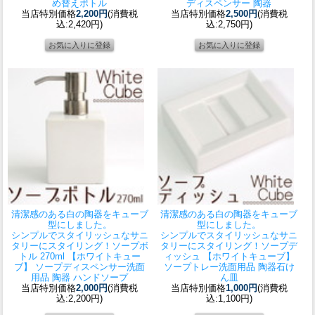
め替えボトル
ディスペンサー 陶器
当店特別価格
2,200円
(消費税
当店特別価格
2,500円
(消費税
込:2,420円)
込:2,750円)
清潔感のある白の陶器をキューブ
清潔感のある白の陶器をキューブ
型にしました。
型にしました。
シンプルでスタイリッシュなサニ
シンプルでスタイリッシュなサニ
タリーにスタイリング！
ソープボ
タリーにスタイリング！
ソープデ
トル 270ml 【ホワイトキュー
ィッシュ 【ホワイトキューブ】
ブ】 ソープディスペンサー洗面
ソープトレー洗面用品 陶器石け
用品 陶器 ハンドソープ
ん皿
当店特別価格
2,000円
(消費税
当店特別価格
1,000円
(消費税
込:2,200円)
込:1,100円)