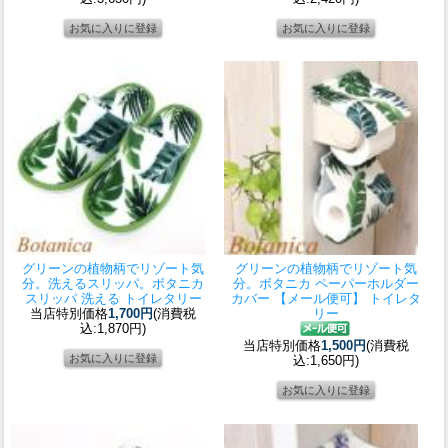
グリーンの植物柄でリゾート気
グリーンの植物柄でリゾート気
分。洗えるスリッパ。
ボタニカ
分。
ボタニカ ペーパーホルダー
スリッパ 洗える トイレタリー
カバー 【メール便可】 トイレタ
当店特別価格
1,700円
(消費税
リー
込:1,870円)
当店特別価格
1,500円
(消費税
込:1,650円)