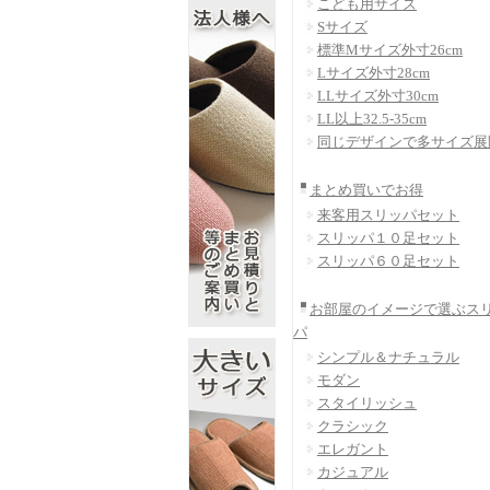
こども用サイズ
Sサイズ
標準Mサイズ外寸26cm
Lサイズ外寸28cm
LLサイズ外寸30cm
LL以上32.5-35cm
同じデザインで多サイズ展
まとめ買いでお得
来客用スリッパセット
スリッパ１０足セット
スリッパ６０足セット
お部屋のイメージで選ぶス
パ
シンプル＆ナチュラル
モダン
スタイリッシュ
クラシック
エレガント
カジュアル