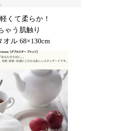
)
 軽くて柔らか！
ちゃう肌触り
 68×130cm