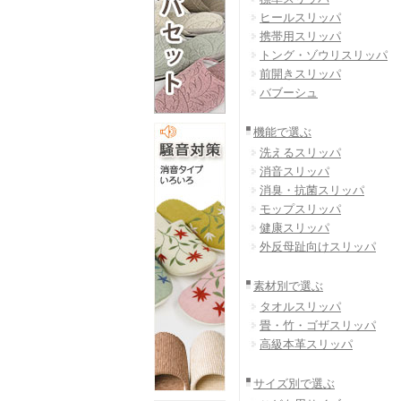
ヒールスリッパ
携帯用スリッパ
トング・ゾウリスリッパ
前開きスリッパ
バブーシュ
機能で選ぶ
洗えるスリッパ
消音スリッパ
消臭・抗菌スリッパ
モップスリッパ
健康スリッパ
外反母趾向けスリッパ
素材別で選ぶ
タオルスリッパ
畳・竹・ゴザスリッパ
高級本革スリッパ
サイズ別で選ぶ