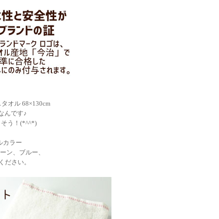
ル 68×130cm
なんです♪
！(*^^*)
ルカラー
ーン、ブルー、
ください。