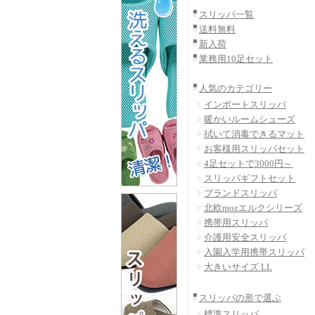
スリッパ一覧
送料無料
新入荷
業務用10足セット
人気のカテゴリー
インポートスリッパ
暖かいルームシューズ
拭いて消毒できるマット
お客様用スリッパセット
4足セットで3000円～
スリッパギフトセット
ブランドスリッパ
北欧mozエルクシリーズ
携帯用スリッパ
介護用安全スリッパ
入園入学用携帯スリッパ
大きいサイズ LL
スリッパの形で選ぶ
標準スリッパ