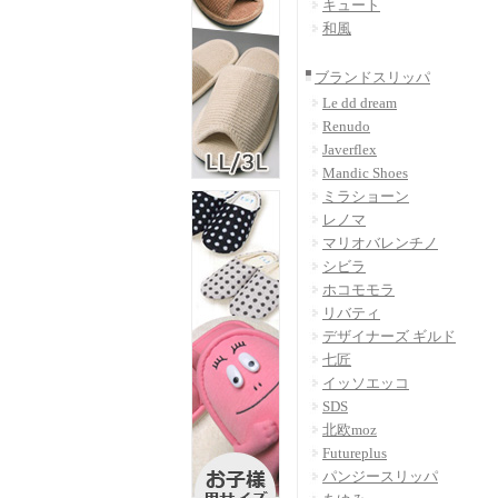
キュート
和風
ブランドスリッパ
Le dd dream
Renudo
Javerflex
Mandic Shoes
ミラショーン
レノマ
マリオバレンチノ
シビラ
ホコモモラ
リバティ
デザイナーズ ギルド
七匠
イッソエッコ
SDS
北欧moz
Futureplus
パンジースリッパ