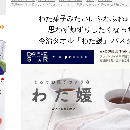
商品カテゴリ一覧
>
ハウスグッズ
>
バス・トイレ用品
>
タオル
>
バスタオル
商品カテゴリ一覧
>
ハウスグッズ
>
バス・トイレ用品
>
タオル
>
今治タオル(今治ブランド
わた菓子みたいにふわふわ♪
思わず頬ずりしたくなっ
今治タオル「わた媛」 バスタオル