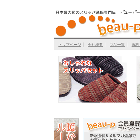
トップページ
│
会社概要
│
商品一覧
│
送料