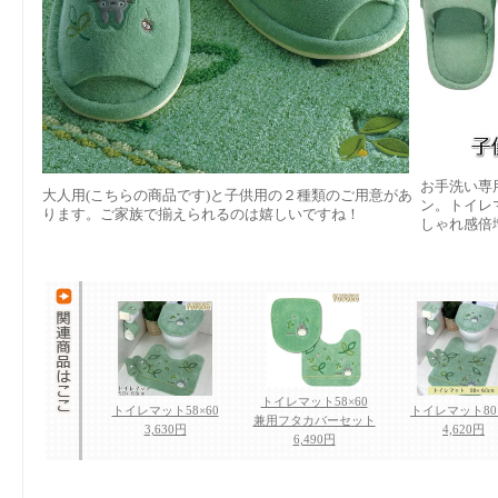
お手洗い専
大人用(こちらの商品です)と子供用の２種類のご用意があ
ン。トイレ
ります。ご家族で揃えられるのは嬉しいですね！
しゃれ感倍
トイレマット58×60
トイレマット58×60
トイレマット80×
兼用フタカバーセット
3,630円
4,620円
6,490円