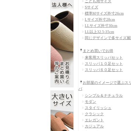
こども用サイズ
Sサイズ
標準Mサイズ外寸26cm
Lサイズ外寸28cm
LLサイズ外寸30cm
LL以上32.5-35cm
同じデザインで多サイズ展
まとめ買いでお得
来客用スリッパセット
スリッパ１０足セット
スリッパ６０足セット
お部屋のイメージで選ぶス
パ
シンプル＆ナチュラル
モダン
スタイリッシュ
クラシック
エレガント
カジュアル