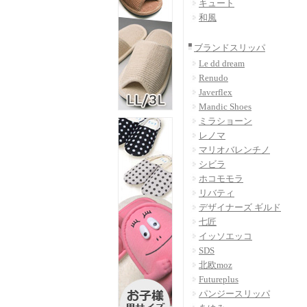
キュート
和風
ブランドスリッパ
Le dd dream
Renudo
Javerflex
Mandic Shoes
ミラショーン
レノマ
マリオバレンチノ
シビラ
ホコモモラ
リバティ
デザイナーズ ギルド
七匠
イッソエッコ
SDS
北欧moz
Futureplus
パンジースリッパ