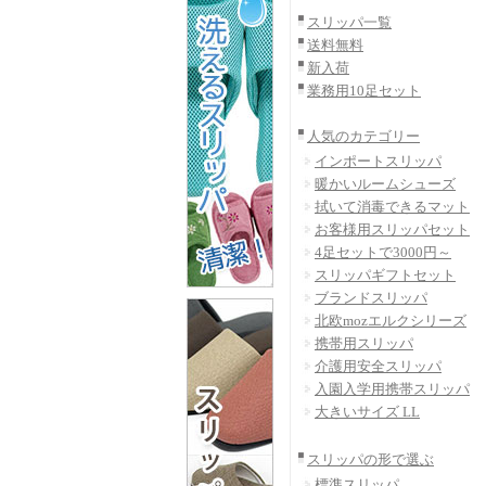
スリッパ一覧
送料無料
新入荷
業務用10足セット
人気のカテゴリー
インポートスリッパ
暖かいルームシューズ
拭いて消毒できるマット
お客様用スリッパセット
4足セットで3000円～
スリッパギフトセット
ブランドスリッパ
北欧mozエルクシリーズ
携帯用スリッパ
介護用安全スリッパ
入園入学用携帯スリッパ
大きいサイズ LL
スリッパの形で選ぶ
標準スリッパ