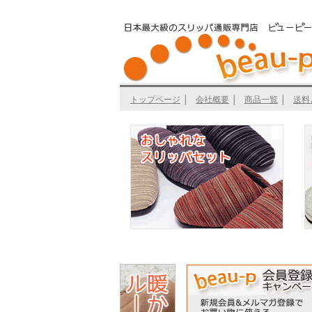
トップページ
│
会社概要
│
商品一覧
│
送料