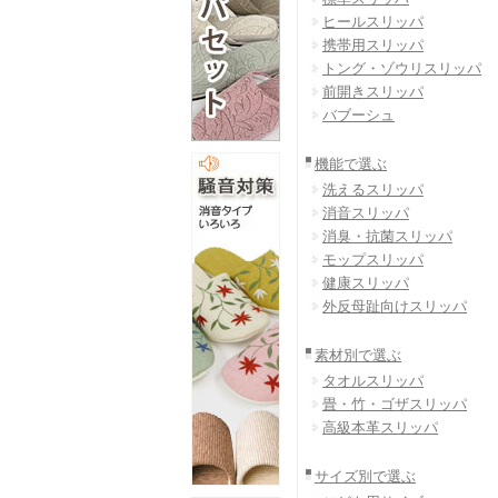
ヒールスリッパ
携帯用スリッパ
トング・ゾウリスリッパ
前開きスリッパ
バブーシュ
機能で選ぶ
洗えるスリッパ
消音スリッパ
消臭・抗菌スリッパ
モップスリッパ
健康スリッパ
外反母趾向けスリッパ
素材別で選ぶ
タオルスリッパ
畳・竹・ゴザスリッパ
高級本革スリッパ
サイズ別で選ぶ