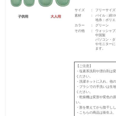
サイズ
：
フリーサイズ
素材
：
パイル：綿10
地糸：ポリエ
カラー
：
グリーン
その他
：
ウォッシャブ
中国製
パソコン・タ
やモニターに
ます。
【ご注意】
・塩素系洗剤や漂白剤は
ください。
・洗濯ネットに入れ、他
・ブラシでの手洗いは生
ください。
・乾燥機は変形や変色の
い。
・形を整えてから陰干し
・こちらの商品は衛生上