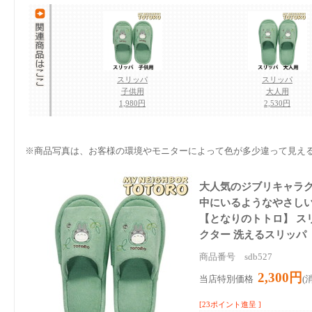
スリッパ
スリッパ
子供用
大人用
1,980円
2,530円
※商品写真は、お客様の環境やモニターによって色が多少違って見え
大人気のジブリキャラク
中にいるようなやさし
【となりのトトロ】 スリ
クター 洗えるスリッパ
商品番号 sdb527
2,300円
当店特別価格
(
[23ポイント進呈 ]