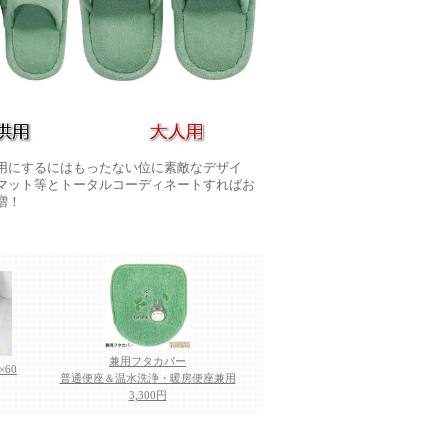
用にするにはもったない位に素敵なデザイ
マット等とトータルコーディネートすればお
増！
兼用フタカバー
60
普通便座＆温水洗浄・暖房便座兼用
3,300円