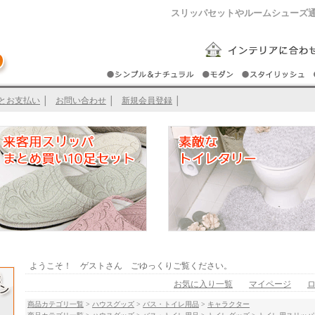
スリッパセットやルームシューズ
とお支払い
│
お問い合わせ
│
新規会員登録
│
ようこそ！ ゲストさん ごゆっくりご覧ください。
お気に入り一覧
マイページ
商品カテゴリ一覧
>
ハウスグッズ
>
バス・トイレ用品
>
キャラクター