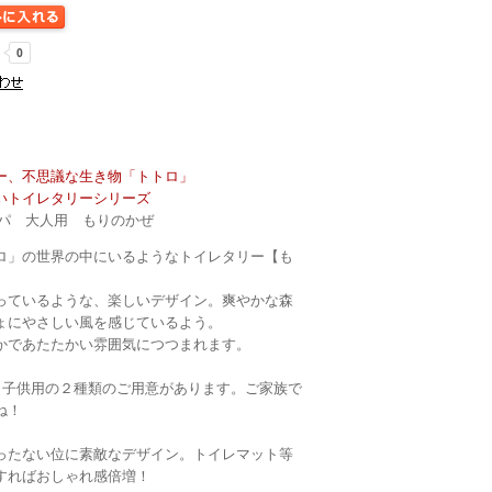
ー、不思議な生き物「トトロ」
いトイレタリーシリーズ
ッパ 大人用 もりのかぜ
ロ」の世界の中にいるようなトイレタリー【も
っているような、楽しいデザイン。爽やかな森
ょにやさしい風を感じているよう。
かであたたかい雰囲気につつまれます。
)と子供用の２種類のご用意があります。ご家族で
ね！
ったない位に素敵なデザイン。トイレマット等
すればおしゃれ感倍増！