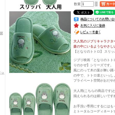
数量
開
大人気のジブリキャラクタ
森の中にいるようなやさし
【となりのトトロ】 スリ
ジブリ映画「となりのトト
りのかぜ】シリーズです。
風にのって木の葉が舞い踊
リッ
の中で、トトロ達といっし
プライベート空間がおだや
大人用(こちらの商品です
揃えられるのは嬉しいです
お手洗い専用にするにはも
とトータルコーディネート