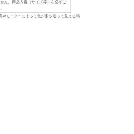
ません。商品内容（サイズ等）を必ずご
い。
境やモニターによって色が多少違って見える場