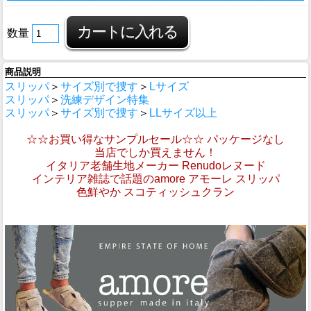
数量
商品説明
スリッパ
＞
サイズ別で捜す
＞
Lサイズ
スリッパ
＞
洗練デザイン特集
スリッパ
＞
サイズ別で捜す
＞
LLサイズ以上
☆☆お買い得なサンプルセール☆☆ パッケージなし
当店でしか買えません！
イタリア老舗生地メーカー Renudoレヌード
インテリア雑誌で話題のamore アモーレ スリッパ
色鮮やか スコティッシュクラン