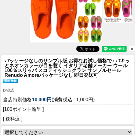
パッケージなしのサンプル版 お得なお試し価格で♪ パキッ
とネオンカラーが目を惹く イタリア老舗メーカー ウール
100％
スリッパ スコティッシュクラン サンプルセール
Renudo Amoreパッケージなし 即日発送可
kw015
当店特別価格
10,000円
(消費税込:11,000円)
[100ポイント進呈 ]
[ 送料込 ]