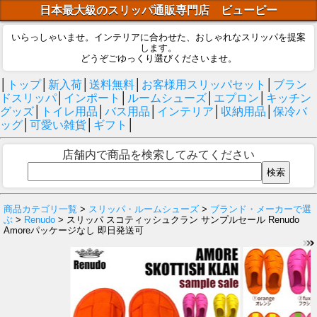
日本最大級のスリッパ通販専門店 ビューピー
いらっしゃいませ。インテリアに合わせた、おしゃれなスリッパを提案
します。
どうぞごゆっくり選びくださいませ。
│
トップ
│
新入荷
│
送料無料
│
お客様用スリッパセット
│
ブラン
ドスリッパ
│
インポート
│
ルームシューズ
│
エプロン
│
キッチン
グッズ
│
トイレ用品
│
バス用品
│
インテリア
│
収納用品
│
保冷バ
ッグ
│
可愛い雑貨
│
ギフト
│
店舗内で商品を検索してみてください
商品カテゴリ一覧
>
スリッパ・ルームシューズ
>
ブランド・メーカーで選
ぶ
>
Renudo
> スリッパ スコティッシュクラン サンプルセール Renudo
Amoreパッケージなし 即日発送可