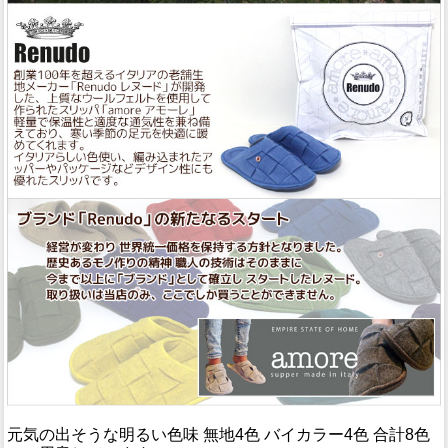
元気の出そうな明るい色味 無地4色 バイカラー4色 合計8色