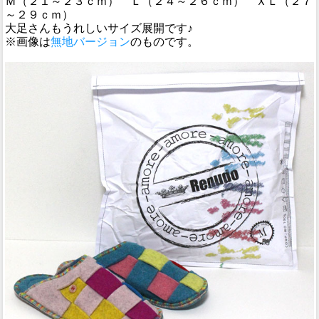
Ｍ（２１～２３ｃｍ） Ｌ（２４～２６ｃｍ） ＸＬ（２７
～２９ｃｍ）
大足さんもうれしいサイズ展開です♪
※画像は
無地バージョン
のものです。