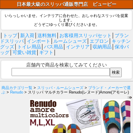
日本最大級のスリッパ通販専門店 ビューピー
いらっしゃいませ。インテリアに合わせた、おしゃれなスリッパを提案
します。
どうぞごゆっくり選びくださいませ。
│
トップ
│
新入荷
│
送料無料
│
お客様用スリッパセット
│
ブラン
ドスリッパ
│
インポート
│
ルームシューズ
│
エプロン
│
キッチン
グッズ
│
トイレ用品
│
バス用品
│
インテリア
│
収納用品
│
保冷バ
ッグ
│
可愛い雑貨
│
ギフト
│
店舗内で商品を検索してみてください
商品カテゴリ一覧
>
スリッパ・ルームシューズ
>
ブランド・メーカーで選
ぶ
>
Renudo
> スリッパ マルチカラー Renudo(レヌード)Amore(アモーレ)