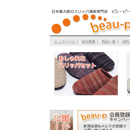
トップページ
│
会社概要
│
商品一覧
│
送料