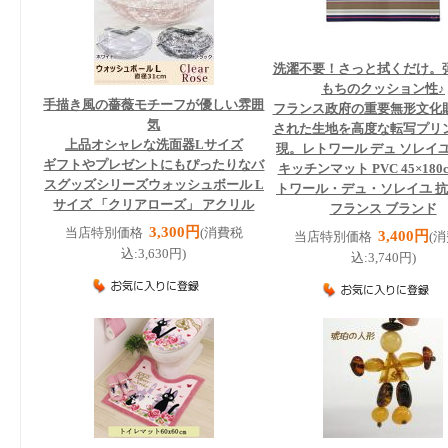
洗濯不要！さっと拭くだけ。
もちのクッション性♪
手描き風の薔薇モチーフが優しい雰囲
フランス政府の重要無形文化
気
された生地を高度な転写プリ
上品オシャレな洗面器Lサイズ
現。レトワール デュ ソレイ
ギフトやプレゼントにもぴったりなバ
キッチンマット PVC 45×180
スグッズシリーズ
ウォッシュボール L
トワール・デュ・ソレイユ 抗
サイズ 「クリアローズ」 アクリル
フランス ブランド
3,300円
当店特別価格
(消費税
3,400円
当店特別価格
(
込:3,630円)
込:3,740円)