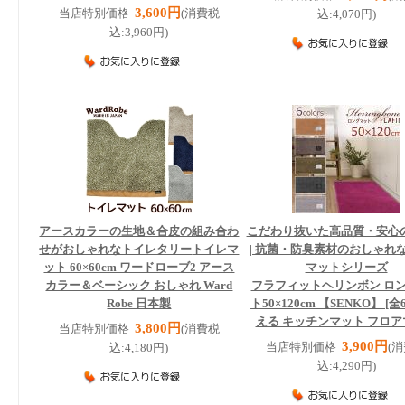
3,600円
当店特別価格
(消費税
込:4,070円)
込:3,960円)
アースカラーの生地＆合皮の組み合わ
こだわり抜いた高品質・安心
せがおしゃれなトイレタリー
トイレマ
| 抗菌・防臭素材のおしゃれ
ット 60×60cm ワードローブ2 アース
マットシリーズ
カラー＆ベーシック おしゃれ Ward
フラフィットヘリンボン ロ
Robe 日本製
ト50×120cm 【SENKO】 [全6
える キッチンマット フロ
3,800円
当店特別価格
(消費税
3,900円
当店特別価格
(
込:4,180円)
込:4,290円)