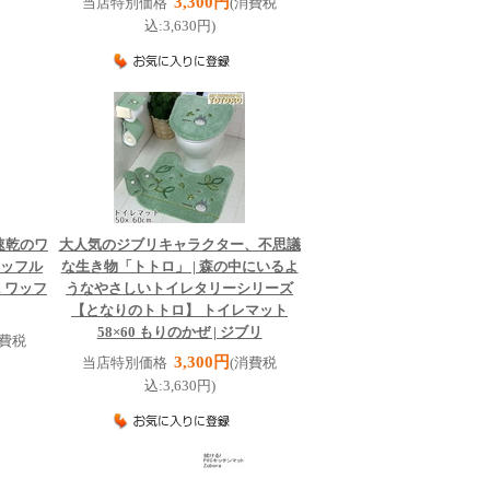
3,300円
当店特別価格
(消費税
込:3,630円)
速乾のワ
大人気のジブリキャラクター、不思議
ワッフル
な生き物「トトロ」 | 森の中にいるよ
m ワッフ
うなやさしいトイレタリーシリーズ
【となりのトトロ】 トイレマット
58×60 もりのかぜ | ジブリ
消費税
3,300円
当店特別価格
(消費税
込:3,630円)