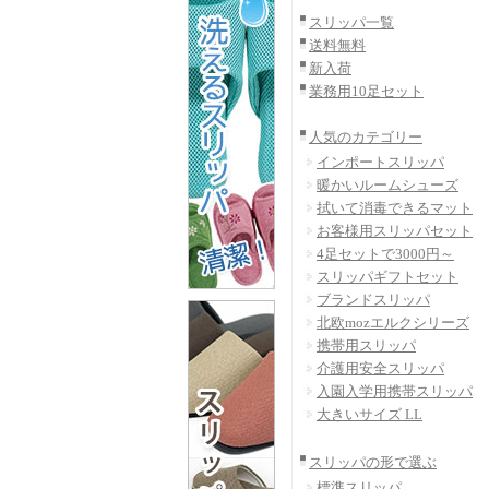
スリッパ一覧
送料無料
新入荷
業務用10足セット
人気のカテゴリー
インポートスリッパ
暖かいルームシューズ
拭いて消毒できるマット
お客様用スリッパセット
4足セットで3000円～
スリッパギフトセット
ブランドスリッパ
北欧mozエルクシリーズ
携帯用スリッパ
介護用安全スリッパ
入園入学用携帯スリッパ
大きいサイズ LL
スリッパの形で選ぶ
標準スリッパ