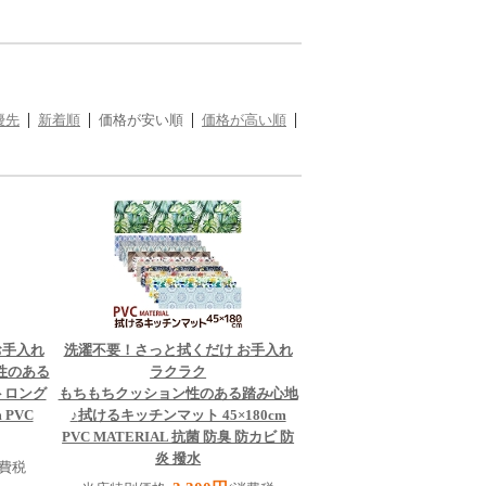
優先
新着順
価格が安い順
価格が高い順
お手入れ
洗濯不要！さっと拭くだけ お手入れ
性のある
ラクラク
トロング
もちもちクッション性のある踏み心地
 PVC
♪
拭けるキッチンマット 45×180cm
PVC MATERIAL 抗菌 防臭 防カビ 防
炎 撥水
消費税