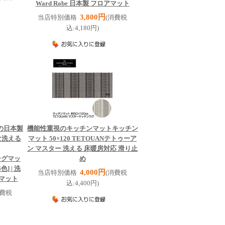
Ward Robe 日本製 フロアマット
3,800円
当店特別価格
(消費税
込:4,180円)
の日本製
機能性重視のキッチンマット
キッチン
な洗える
マット 50×120 TETOUANテトゥーア
ン マスター 洗える 床暖房対応 滑り止
ングマッ
め
色] | 洗
4,000円
当店特別価格
(消費税
アマット
込:4,400円)
消費税