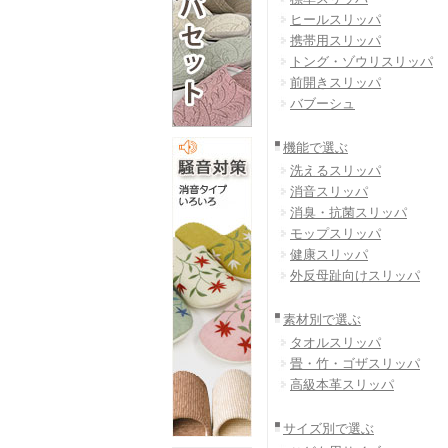
ヒールスリッパ
携帯用スリッパ
トング・ゾウリスリッパ
前開きスリッパ
バブーシュ
機能で選ぶ
洗えるスリッパ
消音スリッパ
消臭・抗菌スリッパ
モップスリッパ
健康スリッパ
外反母趾向けスリッパ
素材別で選ぶ
タオルスリッパ
畳・竹・ゴザスリッパ
高級本革スリッパ
サイズ別で選ぶ