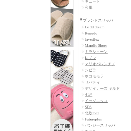
キュート
和風
ブランドスリッパ
Le dd dream
Renudo
Javerflex
Mandic Shoes
ミラショーン
レノマ
マリオバレンチノ
シビラ
ホコモモラ
リバティ
デザイナーズ ギルド
七匠
イッソエッコ
SDS
北欧moz
Futureplus
パンジースリッパ