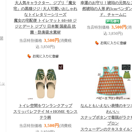
大人気キャラクター、ジブリ「魔女
幸運のお守り！琥珀の元気な
宅」の黒猫ジジ | 大人可愛いおしゃれ
然琥珀の人形 約3cmペンダ
なトイレタリーシリーズ
ド、チャームに
魔女の宅配便 トイレマット 60×60 ジ
ジとデート ジブリ 日本製 国産品 抗
3,500円
当店特別価格
(
菌・防臭吸水素材
込:3,850円)
開
3,500円
当店特別価格
(消費税
込:3,850円)
リッ
トイレ空間をワンランクアップ
なんともいえない表情のキツ
スリッパ レフテイ M＋HOME モンス
わいい♪
テラ柄
スナップボタンで着脱がラク
プロン
3,500円
当店特別価格
(消費税
スウェーデンのテキスタイル