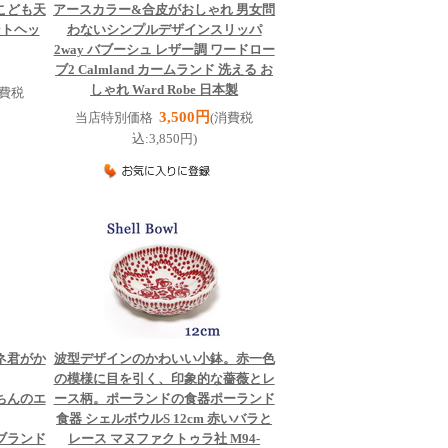
こども
天
アースカラー&合皮がおしゃれ 男女問
ントヘッ
わないシンプルデザイン
スリッパ
2way バブーシュ レザー調 ワードロー
ブ2 Calmland カームランド 洗える お
しゃれ Ward Robe 日本製
消費税
3,500円
当店特別価格
(消費税
込:3,850円)
ネ君がか
波型デザインのかわいい小鉢。赤一色
の模様に目を引く、印象的な薔薇とレ
ちんのエ
ース柄。ポーランドの食器
ポーランド
食器 シェルボウルS 12cm 赤いバラと
ブランド
レース マヌファクトゥラ社 M94-