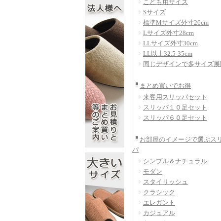
こども用サイズ
Sサイズ
標準Mサイズ外寸26cm
Lサイズ外寸28cm
LLサイズ外寸30cm
LL以上32.5-35cm
同じデザインで多サイズ展
まとめ買いでお得
来客用スリッパセット
スリッパ１０足セット
スリッパ６０足セット
お部屋のイメージで選ぶス
パ
シンプル＆ナチュラル
モダン
スタイリッシュ
クラシック
エレガント
カジュアル