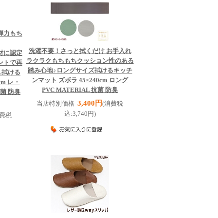
弾力もち
洗濯不要！さっと拭くだけ お手入れ
財に認定
ラクラクもちもちクッション性のある
ントで再
踏み心地♪ロングサイズ
拭けるキッチ
ユ
拭ける
ンマット ズボラ 45×240cm ロング
cm レ・
PVC MATERIAL 抗菌 防臭
菌 防臭
3,400円
当店特別価格
(消費税
込:3,740円)
消費税