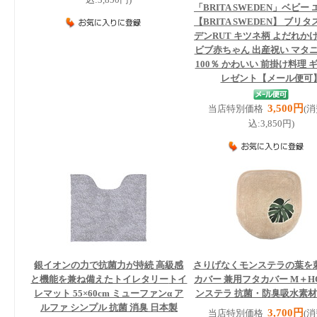
込:3,850円)
「BRITA SWEDEN」
ベビー 
【BRITA SWEDEN】 ブリ
デンRUT キツネ柄 よだれか
ビブ赤ちゃん 出産祝い マタニ
100％ かわいい 前掛け料理 
レゼント【メール便可
3,500円
当店特別価格
(
込:3,850円)
銀イオンの力で抗菌力が持続 高級感
さりげなくモンステラの葉を
と機能を兼ね備えたトイレタリー
トイ
カバー 兼用フタカバー M＋H
レマット 55×60cm ミューファンα ア
ンステラ 抗菌・防臭吸水素材
ルファ シンプル 抗菌 消臭 日本製
3,700円
当店特別価格
(