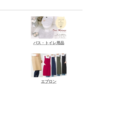
バス・トイレ用品
器
エプロン
卓