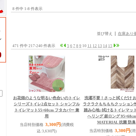
8 件中 1-8 件表示
並び替え
在庫あり
471 件中 217-240 件表示
5
6
7
8
9
10
11
12
13
14
15
お花畑のような明るい色合いのトイレ
洗濯不要！さっと拭くだけ 
シリーズ
トイレ2点セット シャンフル
ラクラクもちもちクッション
トイレマット55×60cm フタカバー 兼
踏み心地♪
拭けるトイレマッ
用
へリング 超ロング 95×68cm
MATERIAL 抗菌 防臭
3,300円
当店特別価格
(消費税
3,300円
当店特別価格
(
込:3,630円)