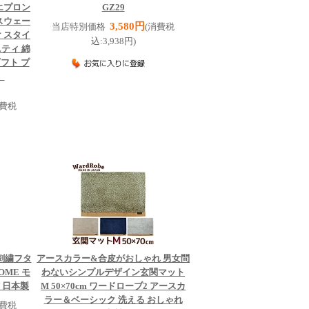
エプロン
GZ29
タスウェー
3,580円
当店特別価格
(消費税
け スタイ
込:3,938円)
ティ 綿
ギフト プ
】
消費税
刺繍
フタ
アースカラー&合皮がおしゃれ 男女問
OME モ
わないシンプルデザイン
玄関マット
 日本製
M 50×70cm ワードローブ2 アースカ
ラー＆ベーシック 洗える おしゃれ
消費税