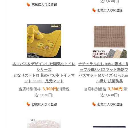
込:3,630円)
ネコバスをデザインした陽気なトイレ
ナチュラルおしゃれ♪ 吸水・
シリーズ
ッフル織りバスマット
瞬乾
となりのトトロ 花のバス停 トイレマ
バスマット Mサイズ 45×65c
ット 58×60 | 足元マット
ル織り 抗菌防臭
3,300円
3,300円
当店特別価格
(消費税
当店特別価格
(
込:3,630円)
込:3,630円)