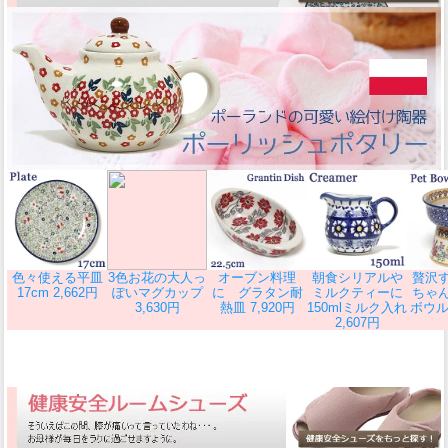
色々使える平皿
3色お花の大人っ
オーブン料理
朝食シリアルや
贅沢
17cm 2,662円
ぽいマグカップ
に グラタン耐
ミルクティーに
ちゃ
3,630円
熱皿 7,920円
150mlミルク入れ
ボウル 
2,607円