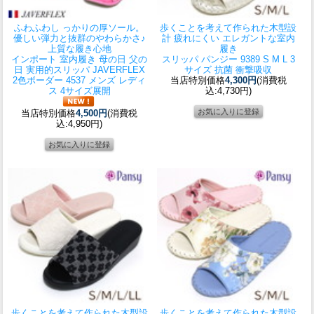
ふわふわし っかりの厚ソール。
歩くことを考えて作られた木型設
優しい弾力と抜群のやわらかさ♪
計 疲れにくい エレガントな室内
上質な履き心地
履き
インポート 室内履き 母の日 父の
スリッパ パンジー 9389 S M L 3
日 実用的
スリッパ JAVERFLEX
サイズ 抗菌 衝撃吸収
2色ボーダー 4537 メンズ レディ
当店特別価格
4,300円
(消費税
ス 4サイズ展開
込:4,730円)
当店特別価格
4,500円
(消費税
込:4,950円)
歩くことを考えて作られた木型設
歩くことを考えて作られた木型設