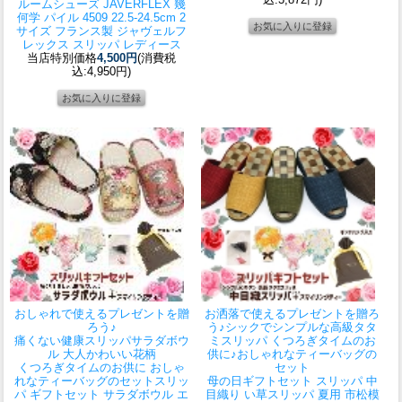
ルームシューズ JAVERFLEX 幾
何学 パイル 4509 22.5-24.5cm 2
サイズ フランス製 ジャヴェルフ
レックス スリッパ レディース
当店特別価格
4,500円
(消費税
込:4,950円)
おしゃれで使えるプレゼントを贈
お洒落で使えるプレゼントを贈ろ
ろう♪
う♪シックでシンプルな高級タタ
痛くない健康スリッパサラダボウ
ミスリッパ くつろぎタイムのお
ル 大人かわいい花柄
供に♪おしゃれなティーバッグの
くつろぎタイムのお供に おしゃ
セット
れなティーバッグのセット
スリッ
母の日ギフトセット スリッパ 中
パ ギフトセット サラダボウル エ
目織り い草スリッパ 夏用 市松模