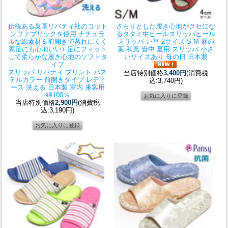
伝統ある英国リバティ社のコット
さらりとした履き心地がクセにな
ンファブリックを使用 ナチュラ
るタタミ中ヒールスリッパ
ヒール
ルな綿素材＆前開きで蒸れにくく
スリッパ い草 2サイズ S M 麻の
素足にも心地いい♪ 足にフィット
葉 和風 畳中 夏用 スリッパ 小さ
して柔らかな履き心地のソフトタ
いサイズあり 母の日 日本製
イプ
スリッパ リバティ プリント パス
当店特別価格
3,400円
(消費税
テルカラー 前開きタイプ レディ
込:3,740円)
ース 洗える 日本製 室内 来客用
綿100％
当店特別価格
2,900円
(消費税
込:3,190円)