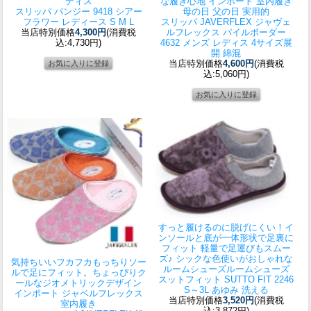
ディス
な履き心地 インポート 室内履き
スリッパ パンジー 9418 シアー
母の日 父の日 実用的
フラワー レディース S M L
スリッパ JAVERFLEX ジャヴェ
当店特別価格
4,300円
(消費税
ルフレックス パイルボーダー
込:4,730円)
4632 メンズ レディス 4サイズ展
開 綿混
当店特別価格
4,600円
(消費税
込:5,060円)
すっと履けるのに脱げにくい！イ
ンソールと底が一体形状で足裏に
フィット 軽量で足運びもスムー
ズ♪ シックな色使いがおしゃれな
気持ちいいフカフカもっちりソー
ルームシューズ
ルームシューズ
ルで足にフィット。ちょっぴりク
スットフィット SUTTO FIT 2246
ールなジオメトリックデザイン
S～3L あゆみ 洗える
インポート ジャベルフレックス
当店特別価格
3,520円
(消費税
室内履き
込:3,872円)