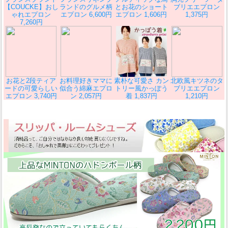
【COUCKE】おし
ランドのグルメ柄
とお花のショート
ブリエエプロン
ゃれエプロン
エプロン 6,600円
エプロン 1,606円
1,375円
7,260円
お花と2段ティア
お料理好きママに
素朴な可愛さ カン
北欧風キツネのタ
ードの可愛らしい
似合う綿麻エプロ
トリー風かっぽう
ブリエエプロン
エプロン 3,740円
ン 2,057円
着 1,837円
1,210円