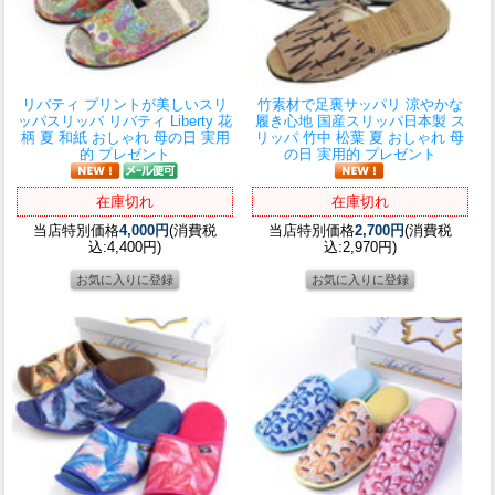
リバティ プリントが美しいスリ
竹素材で足裏サッパリ 涼やかな
ッパ
スリッパ リバティ Liberty 花
履き心地 国産スリッパ
日本製 ス
柄 夏 和紙 おしゃれ 母の日 実用
リッパ 竹中 松葉 夏 おしゃれ 母
的 プレゼント
の日 実用的 プレゼント
在庫切れ
在庫切れ
当店特別価格
4,000円
(消費税
当店特別価格
2,700円
(消費税
込:4,400円)
込:2,970円)