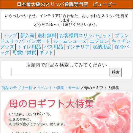
日本最大級のスリッパ通販専門店 ビューピー
いらっしゃいませ。インテリアに合わせた、おしゃれなスリッパを提案
します。
どうぞごゆっくり選びくださいませ。
│
トップ
│
新入荷
│
送料無料
│
お客様用スリッパセット
│
ブラン
ドスリッパ
│
インポート
│
ルームシューズ
│
エプロン
│
キッチン
グッズ
│
トイレ用品
│
バス用品
│
インテリア
│
収納用品
│
保冷バ
ッグ
│
可愛い雑貨
│
ギフト
│
店舗内で商品を検索してみてください
商品カテゴリ一覧
>
イベント・特集・セール
> 母の日ギフト大特集