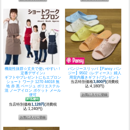
機能性抜群☆丈夫で使いやすい！
パンジースリッパ
【Pansy パン
定番デザイン♪
ジー】9502（レディース）婦人
ギフトやプレゼントにも
エプロン
用室内履きギフト/プレゼント
ショート ワーク 1270 44018 無
当店特別価格
3,800円
(消費税
地 赤 黒 ベージュ ポリエステル
込:4,180円)
混 ノーアイロン ポケット メール
便可
当店特別価格
1,128円
(消費税
込:1,240円)