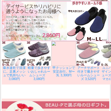
吸水速乾で清潔
軽量で歩きやす
甲クッションで
アーチサポート
ユニ
に。足裏メッシ
いおしゃれルー
安定歩行。M〜
付きで履きやす
ザイン
ュで気持ちいい
ムシューズ
3L 3,300円
いルームシュー
ューズ
3,080円
3,080円
ズ 3,520円
マカロ