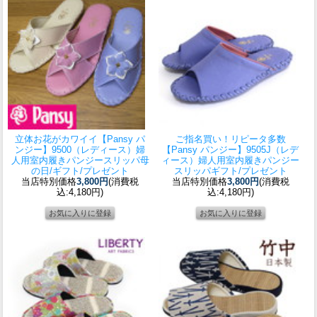
立体お花がカワイイ
【Pansy パ
ご指名買い！リピータ多数
ンジー】9500（レディース）婦
【Pansy パンジー】9505J（レデ
人用室内履きパンジースリッパ母
ィース）婦人用室内履きパンジー
の日/ギフト/プレゼント
スリッパギフト/プレゼント
当店特別価格
3,800円
(消費税
当店特別価格
3,800円
(消費税
込:4,180円)
込:4,180円)