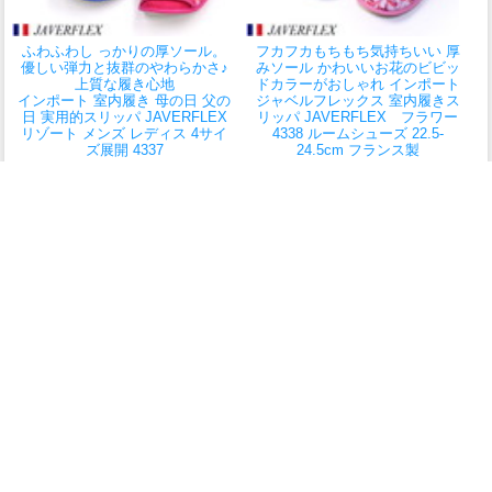
ふわふわし っかりの厚ソール。
フカフカもちもち気持ちいい 厚
優しい弾力と抜群のやわらかさ♪
みソール かわいいお花のビビッ
上質な履き心地
ドカラーがおしゃれ インポート
インポート 室内履き 母の日 父の
ジャベルフレックス 室内履き
ス
日 実用的
スリッパ JAVERFLEX
リッパ JAVERFLEX フラワー
リゾート メンズ レディス 4サイ
4338 ルームシューズ 22.5-
ズ展開 4337
24.5cm フランス製
在庫切れ
在庫切れ
当店特別価格
4,300円
(消費税
当店特別価格
4,300円
(消費税
込:4,730円)
込:4,730円)
メッシュと吸水速乾素材で蒸れず
スリッパみたいに履きやすくてル
にさらり すっと履けるのに脱げ
ームシューズみたいにフィット♪