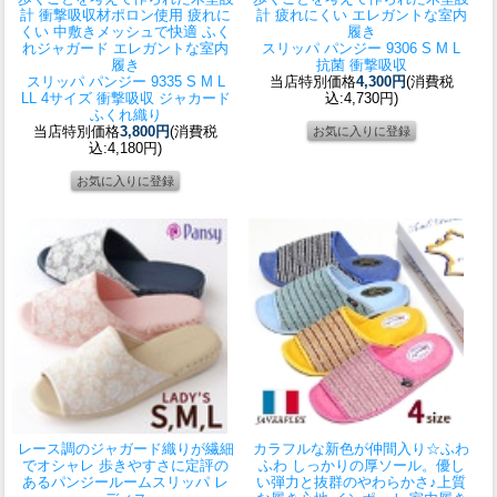
計 衝撃吸収材ポロン使用 疲れに
計 疲れにくい エレガントな室内
くい 中敷きメッシュで快適 ふく
履き
れジャガード エレガントな室内
スリッパ パンジー 9306 S M L
履き
抗菌 衝撃吸収
スリッパ パンジー 9335 S M L
当店特別価格
4,300円
(消費税
LL 4サイズ 衝撃吸収 ジャカード
込:4,730円)
ふくれ織り
当店特別価格
3,800円
(消費税
込:4,180円)
レース調のジャガード織りが繊細
カラフルな新色が仲間入り☆ふわ
でオシャレ 歩きやすさに定評の
ふわ しっかりの厚ソール。優し
あるパンジールームスリッパ レ
い弾力と抜群のやわらかさ♪上質