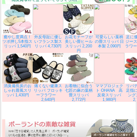
癒やし度満点！
外反母趾に優し
お花モチーフが
可愛らしい葉柄
足に
ツボ押し5本指ス
いフランス製ス
美しい畳ヒール
の畳スリッパ 日
ジース
リッパ 1,540円
リッパ 4,730円
スリッパ 2,200
本製 2,090円
ラワー柄
円
消臭備長炭のお
痛くない健康ス
お着物に似合う
ママプロジェク
リバ
しゃれ畳風スリ
リッパ フロッキ
七匠の麻の葉柄
ト OHANA 高
足指
ッパ 1,430円
ーフラワー
畳スリッパ
反発スリッパ
ング
2,640円
2,772円
1,980円
2