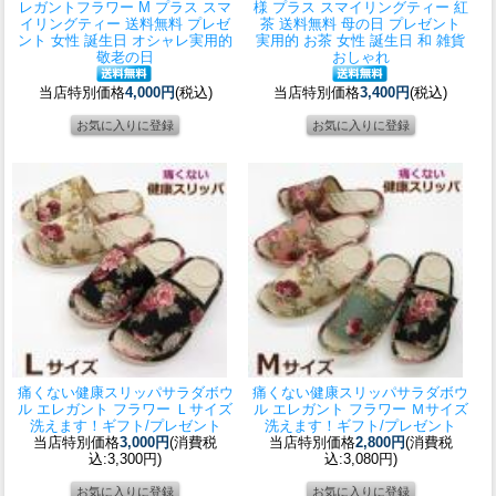
レガントフラワー M プラス スマ
様 プラス スマイリングティー 紅
イリングティー 送料無料 プレゼ
茶 送料無料 母の日 プレゼント
ント 女性 誕生日 オシャレ実用的
実用的 お茶 女性 誕生日 和 雑貨
敬老の日
おしゃれ
当店特別価格
4,000円
(税込)
当店特別価格
3,400円
(税込)
痛くない健康スリッパ
サラダボウ
痛くない健康スリッパ
サラダボウ
ル エレガント フラワー Ｌサイズ
ル エレガント フラワー Ｍサイズ
洗えます！ギフト/プレゼント
洗えます！ギフト/プレゼント
当店特別価格
3,000円
(消費税
当店特別価格
2,800円
(消費税
込:3,300円)
込:3,080円)