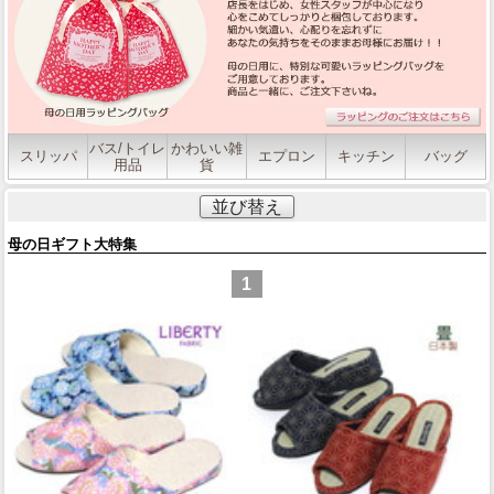
バス/トイレ
かわいい雑
スリッパ
エプロン
キッチン
バッグ
用品
貨
並び替え
母の日ギフト大特集
1