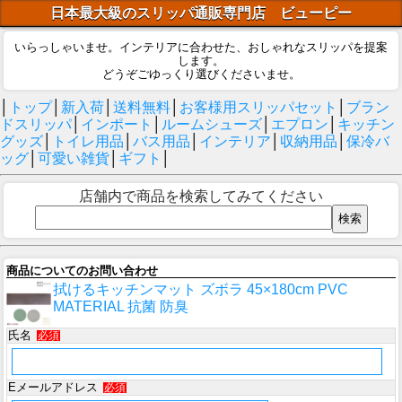
日本最大級のスリッパ通販専門店 ビューピー
いらっしゃいませ。インテリアに合わせた、おしゃれなスリッパを提案
します。
どうぞごゆっくり選びくださいませ。
│
トップ
│
新入荷
│
送料無料
│
お客様用スリッパセット
│
ブラン
ドスリッパ
│
インポート
│
ルームシューズ
│
エプロン
│
キッチン
グッズ
│
トイレ用品
│
バス用品
│
インテリア
│
収納用品
│
保冷バ
ッグ
│
可愛い雑貨
│
ギフト
│
店舗内で商品を検索してみてください
商品についてのお問い合わせ
拭けるキッチンマット ズボラ 45×180cm PVC
MATERIAL 抗菌 防臭
氏名
必須
Eメールアドレス
必須