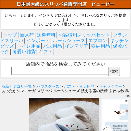
日本最大級のスリッパ通販専門店 ビューピー
いらっしゃいませ。インテリアに合わせた、おしゃれなスリッパを提案
します。
どうぞごゆっくり選びくださいませ。
│
トップ
│
新入荷
│
送料無料
│
お客様用スリッパセット
│
ブラン
ドスリッパ
│
インポート
│
ルームシューズ
│
エプロン
│
キッチン
グッズ
│
トイレ用品
│
バス用品
│
インテリア
│
収納用品
│
保冷バ
ッグ
│
可愛い雑貨
│
ギフト
│
店舗内で商品を検索してみてください
商品カテゴリ一覧
>
ハウスグッズ
>
バス・トイレ用品
>
キャラクター
>
あったかシマエナガ スリッパ ルームシューズ 洗える雪の妖精 ふわふわ 鳥