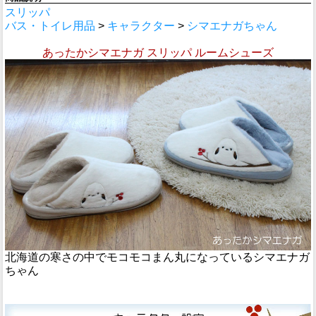
スリッパ
バス・トイレ用品
>
キャラクター
>
シマエナガちゃん
あったかシマエナガ スリッパ ルームシューズ
北海道の寒さの中でモコモコまん丸になっているシマエナガ
ちゃん