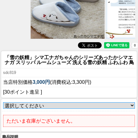
「雪の妖精」シマ工ナガちゃんのシリーズ
あったかシマエ
ナガ スリッパ ルームシューズ 洗える雪の妖精 ふわふわ 鳥
sdc819
当店特別価格
3,000円
(消費税込:3,300円)
[30ポイント進呈 ]
ただいま在庫がございません。
商品説明