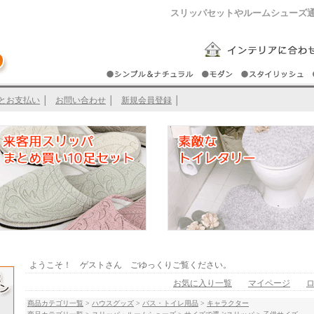
スリッパセットやルームシューズ
とお支払い
│
お問い合わせ
│
新規会員登録
│
ようこそ！ ゲストさん ごゆっくりご覧ください。
お気に入り一覧
マイページ
商品カテゴリ一覧
>
ハウスグッズ
>
バス・トイレ用品
>
キャラクター