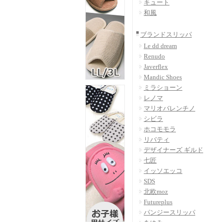
キュート
和風
ブランドスリッパ
Le dd dream
Renudo
Javerflex
Mandic Shoes
ミラショーン
レノマ
マリオバレンチノ
シビラ
ホコモモラ
リバティ
デザイナーズ ギルド
七匠
イッソエッコ
SDS
北欧moz
Futureplus
パンジースリッパ