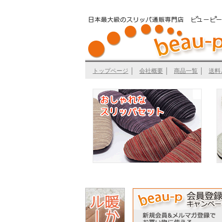
トップページ
│
会社概要
│
商品一覧
│
送料