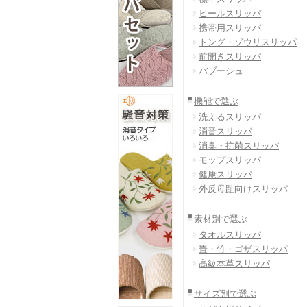
ヒールスリッパ
携帯用スリッパ
トング・ゾウリスリッパ
前開きスリッパ
バブーシュ
機能で選ぶ
洗えるスリッパ
消音スリッパ
消臭・抗菌スリッパ
モップスリッパ
健康スリッパ
外反母趾向けスリッパ
素材別で選ぶ
タオルスリッパ
畳・竹・ゴザスリッパ
高級本革スリッパ
サイズ別で選ぶ