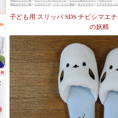
商品カテゴリ一覧
>
スリッパ・ルームシューズ
>
サイズで選ぶスリッパ
>
子供サイズ
商品カテゴリ一覧
>
ハウスグッズ
>
バス・トイレ用品
>
キャラクター
>
シマエナガちゃん
子ども用 スリッパ SDS チビシマエナガ
の妖精