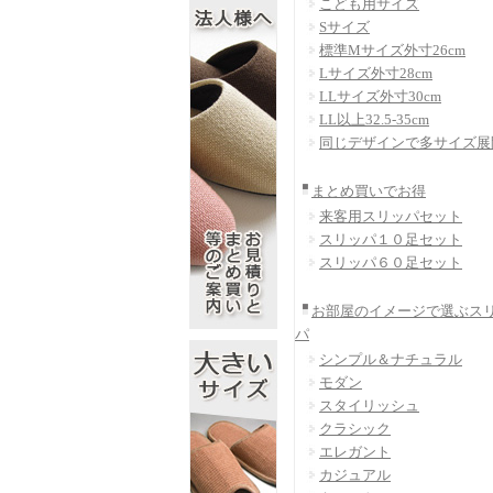
こども用サイズ
Sサイズ
標準Mサイズ外寸26cm
Lサイズ外寸28cm
LLサイズ外寸30cm
LL以上32.5-35cm
同じデザインで多サイズ展
まとめ買いでお得
来客用スリッパセット
スリッパ１０足セット
スリッパ６０足セット
お部屋のイメージで選ぶス
パ
シンプル＆ナチュラル
モダン
スタイリッシュ
クラシック
エレガント
カジュアル