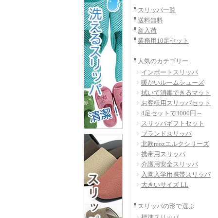
スリッパ一覧
送料無料
新入荷
業務用10足セット
人気のカテゴリー
インポートスリッパ
暖かいルームシューズ
拭いて消毒できるマット
お客様用スリッパセット
4足セットで3000円～
スリッパギフトセット
ブランドスリッパ
北欧mozエルクシリーズ
携帯用スリッパ
介護用安全スリッパ
入園入学用携帯スリッパ
大きいサイズ LL
スリッパの形で選ぶ
標準スリッパ