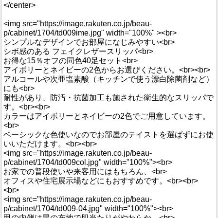
</center>
<img src="https://image.rakuten.co.jp/beau-
p/cabinet/1704/td009ime.jpg" width="100%" ><br>
シンプルなデザインでお部屋になじみやすい<br>
シボ感のある フェイクレザースリッパ<br>
お得な15％オフの同色40足セット<br>
アイボリーとネイビーの2色からお選びください。<br><br>
アルコールや次亜塩素酸（キッチンで使う漂白除菌剤など）
にも<br>
耐性があり、防汚・抗菌加工も施された衛生的なスリッパで
す。<br><br>
カラーはアイボリーとネイビーの2色でご用意しています。
<br>
ベーシックな色使いなのでお部屋のテイストを選ばずにお使
いいただけます。<br><br>
<img src="https://image.rakuten.co.jp/beau-
p/cabinet/1704/td009col.jpg" width="100%"><br>
お家での普段使いや来客用にはもちろん、<br>
オフィスや住宅展示場などにもおすすめです。<br><br>
<br>
<img src="https://image.rakuten.co.jp/beau-
p/cabinet/1704/td009-04.jpg" width="100%"><br>
甲の内側は黒の布地で肌当たりがやわらか。<br>