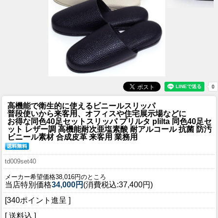
高機能で衛生的に使えるビニールスリッパ
普段使いから来客用、オフィスや住宅展示場などに
お得な同色40足セット
スリッパ プリルタ plilta 同色40足セ
ット レザー調 高機能耐次亜塩素酸 耐アルコール 抗菌 防汚
ビニール素材 合成皮革 来客用 業務用
td009set40
メーカー希望価格38,016円のところ
当店特別価格
34,000円
(消費税込:37,400円)
[340ポイント進呈 ]
[ 送料込 ]