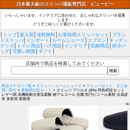
日本最大級のスリッパ通販専門店 ビューピー
いらっしゃいませ。インテリアに合わせた、おしゃれなスリッパを提案
します。
どうぞごゆっくり選びくださいませ。
│
トップ
│
新入荷
│
送料無料
│
お客様用スリッパセット
│
ブラン
ドスリッパ
│
インポート
│
ルームシューズ
│
エプロン
│
キッチン
グッズ
│
トイレ用品
│
バス用品
│
インテリア
│
収納用品
│
保冷バ
ッグ
│
可愛い雑貨
│
ギフト
│
店舗内で商品を検索してみてください
商品カテゴリ一覧
>
スリッパ・ルームシューズ
>
スリッパセット まとめ
買い割引
>
業務用10足セット
> スリッパ プリルタ plilta 同色40足セット
レザー調 高機能耐次亜塩素酸 耐アルコール 抗菌 防汚ビニール素材 合成皮
革 来客用 業務用