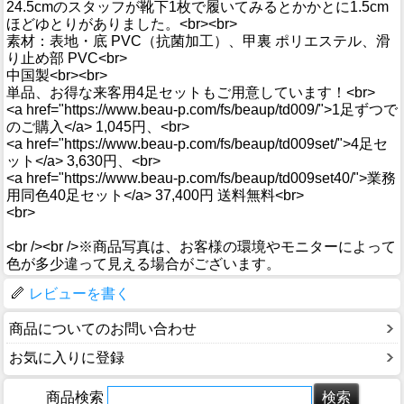
24.5cmのスタッフが靴下1枚で履いてみるとかかとに1.5cm
ほどゆとりがありました。<br><br>
素材：表地・底 PVC（抗菌加工）、甲裏 ポリエステル、滑
り止め部 PVC<br>
中国製<br><br>
単品、お得な来客用4足セットもご用意しています！<br>
<a href="https://www.beau-p.com/fs/beaup/td009/">1足ずつで
のご購入</a> 1,045円、<br>
<a href="https://www.beau-p.com/fs/beaup/td009set/">4足セ
ット</a> 3,630円、<br>
<a href="https://www.beau-p.com/fs/beaup/td009set40/">業務
用同色40足セット</a> 37,400円 送料無料<br>
<br>
<br /><br />※商品写真は、お客様の環境やモニターによって
色が多少違って見える場合がございます。
レビューを書く
商品についてのお問い合わせ
お気に入りに登録
商品検索