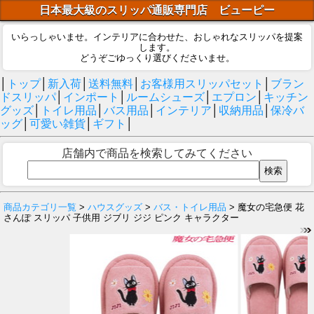
日本最大級のスリッパ通販専門店 ビューピー
いらっしゃいませ。インテリアに合わせた、おしゃれなスリッパを提案
します。
どうぞごゆっくり選びくださいませ。
│
トップ
│
新入荷
│
送料無料
│
お客様用スリッパセット
│
ブラン
ドスリッパ
│
インポート
│
ルームシューズ
│
エプロン
│
キッチン
グッズ
│
トイレ用品
│
バス用品
│
インテリア
│
収納用品
│
保冷バ
ッグ
│
可愛い雑貨
│
ギフト
│
店舗内で商品を検索してみてください
商品カテゴリ一覧
>
ハウスグッズ
>
バス・トイレ用品
> 魔女の宅急便 花
さんぽ スリッパ 子供用 ジブリ ジジ ピンク キャラクター