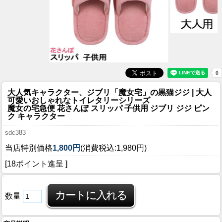
大人気キャラクター、ジブリ「魔女宅」の黒猫ジジ | 大人
可愛いおしゃれなトイレタリーシリーズ
魔女の宅急便 花さんぽ スリッパ 子供用 ジブリ ジジ ピン
ク キャラクター
sdc383
当店特別価格
1,800円
(消費税込:1,980円)
[18ポイント進呈 ]
数量