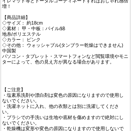
イレマット等とトータルコーディネートすればおしゃれ感倍
増！
【商品詳細】
◇サイズ： 約18cm
◇素材： 甲・中板：パイル/綿
地糸/ポリエステル
◇カラー： ピンク
◇その他： ウォッシャブル(タンブラー乾燥はできません)
中国製
パソコン・タブレット・スマートフォンなど閲覧環境やモニ
ターによって、色の見え方が異なる場合があります。
【ご注意】
・塩素系洗剤や漂白剤は変色の原因になりますので使用し
ないでください。
・洗濯ネットに入れ、他の衣類とは別に洗濯してくださ
い。
・ブラシでの手洗いは生地や底材を傷めますので絶対にし
ないでください。
・乾燥機は変形や変色の原因になりますので使用しないで