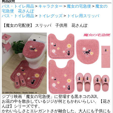
商品説明
バス・トイレ用品
>
キャラクター
>
魔女の宅急便
>
魔女の
宅急便 花さんぽ
バス・トイレ用品
>
トイレグッズ
>
トイレ用スリッパ
【魔女の宅配便】 スリッパ 子供用 花さんぽ
ジブリ映画「魔女の宅急便」に登場する黒ネコのJIJI。
お花の中を散歩しているジジが何ともかわいらしい、【花さ
んぽ】シリーズです。
かわいらしさとエレガントさが融合した、大人にも子供にも