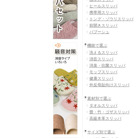
ヒールスリッパ
携帯用スリッパ
トング・ゾウリスリッパ
前開きスリッパ
バブーシュ
機能で選ぶ
洗えるスリッパ
消音スリッパ
消臭・抗菌スリッパ
モップスリッパ
健康スリッパ
外反母趾向けスリッパ
素材別で選ぶ
タオルスリッパ
畳・竹・ゴザスリッパ
高級本革スリッパ
サイズ別で選ぶ