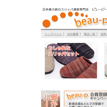
トップページ
│
会社概要
│
商品一覧
│
送料