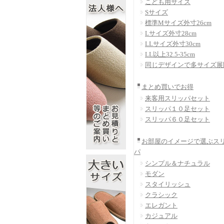
こども用サイズ
Sサイズ
標準Mサイズ外寸26cm
Lサイズ外寸28cm
LLサイズ外寸30cm
LL以上32.5-35cm
同じデザインで多サイズ展
まとめ買いでお得
来客用スリッパセット
スリッパ１０足セット
スリッパ６０足セット
お部屋のイメージで選ぶス
パ
シンプル＆ナチュラル
モダン
スタイリッシュ
クラシック
エレガント
カジュアル