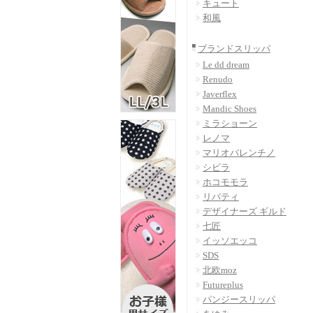
キュート
和風
ブランドスリッパ
Le dd dream
Renudo
Javerflex
Mandic Shoes
ミラショーン
レノマ
マリオバレンチノ
シビラ
ホコモモラ
リバティ
デザイナーズ ギルド
七匠
イッソエッコ
SDS
北欧moz
Futureplus
パンジースリッパ