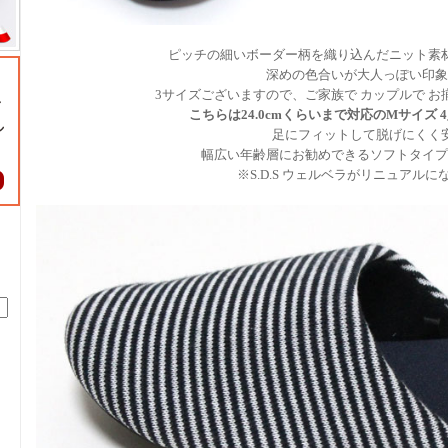
ピッチの細いボーダー柄を織り込んだニット素
深めの色合いが大人っぽい印象
3サイズございますので、ご家族で カップルで 
こちらは24.0cmくらいまで対応のMサイズ
足にフィットして脱げにくく
幅広い年齢層にお勧めできるソフトタイプ
※S.D.S ウェルベラがリニュアル