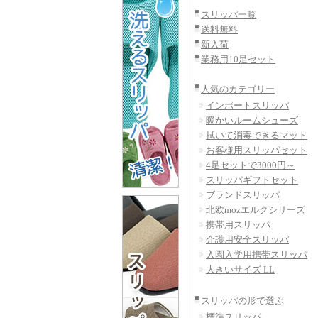
スリッパ一覧
送料無料
新入荷
業務用10足セット
人気のカテゴリー
インポートスリッパ
暖かいルームシューズ
拭いて消毒できるマット
お客様用スリッパセット
4足セットで3000円～
スリッパギフトセット
ブランドスリッパ
北欧mozエルクシリーズ
携帯用スリッパ
介護用安全スリッパ
入園入学用携帯スリッパ
大きいサイズ LL
スリッパの形で選ぶ
標準スリッパ