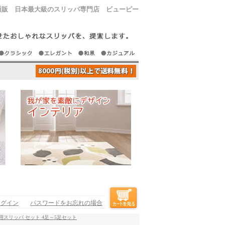
通販 日本最大級のスリッパ専門店 ビューピー
ログイン
パスワードをお忘れの場合
用スリッパ セット 4足～5足セット