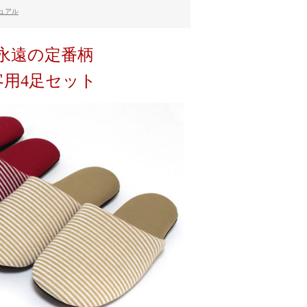
ュアル
永遠の定番柄
来客用4足セット