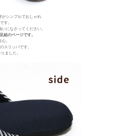
材がシンプルでおしゃれ
です。
お揃いになさってください。
 4足組のページです。
安心。
のスリッパです。
になりました。