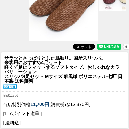
サラッとさっぱりとした肌触り。国産スリッパ。
来客用におすすめ4足セット
軽くて足にフィットするソフトタイプ。おしゃれなカラー
バリエーション
スリッパ4足セット Mサイズ 麻風織 ポリエステル 七匠 日
本製 送料無料
hh811set
当店特別価格
11,700円
(消費税込:12,870円)
[117ポイント進呈 ]
[ 送料込 ]