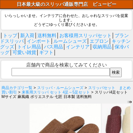
日本最大級のスリッパ通販専門店 ビューピー
いらっしゃいませ。インテリアに合わせた、おしゃれなスリッパを提案
します。
どうぞごゆっくり選びくださいませ。
│
トップ
│
新入荷
│
送料無料
│
お客様用スリッパセット
│
ブラン
ドスリッパ
│
インポート
│
ルームシューズ
│
エプロン
│
キッチン
グッズ
│
トイレ用品
│
バス用品
│
インテリア
│
収納用品
│
保冷バ
ッグ
│
可愛い雑貨
│
ギフト
│
店舗内で商品を検索してみてください
商品カテゴリ一覧
>
スリッパ・ルームシューズ
>
スリッパセット まとめ
買い割引
>
来客用スリッパ セット 4足～5足セット
> スリッパ4足セット
Mサイズ 麻風織 ポリエステル 七匠 日本製 送料無料