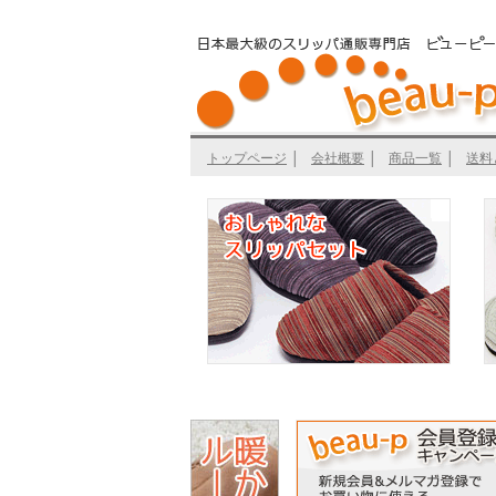
トップページ
│
会社概要
│
商品一覧
│
送料