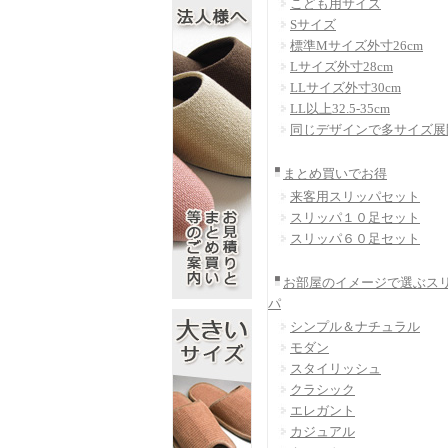
こども用サイズ
Sサイズ
標準Mサイズ外寸26cm
Lサイズ外寸28cm
LLサイズ外寸30cm
LL以上32.5-35cm
同じデザインで多サイズ展
まとめ買いでお得
来客用スリッパセット
スリッパ１０足セット
スリッパ６０足セット
お部屋のイメージで選ぶス
パ
シンプル＆ナチュラル
モダン
スタイリッシュ
クラシック
エレガント
カジュアル