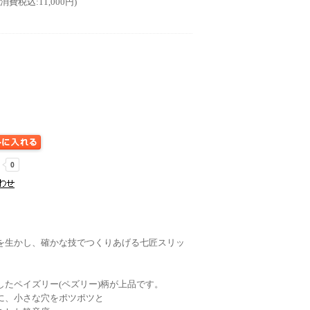
(消費税込:11,000円)
を生かし、確かな技でつくりあげる七匠スリッ
たペイズリー(ペズリー)柄が上品です。
に、小さな穴をポツポツと