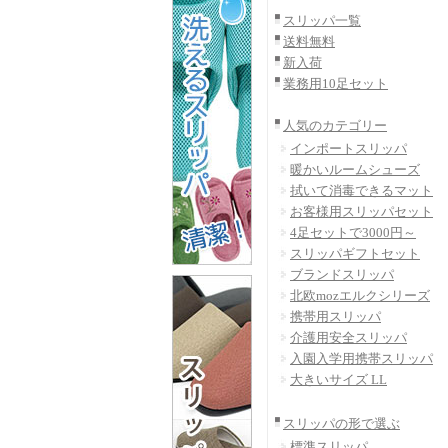
スリッパ一覧
送料無料
新入荷
業務用10足セット
人気のカテゴリー
インポートスリッパ
暖かいルームシューズ
拭いて消毒できるマット
お客様用スリッパセット
4足セットで3000円～
スリッパギフトセット
ブランドスリッパ
北欧mozエルクシリーズ
携帯用スリッパ
介護用安全スリッパ
入園入学用携帯スリッパ
大きいサイズ LL
スリッパの形で選ぶ
標準スリッパ