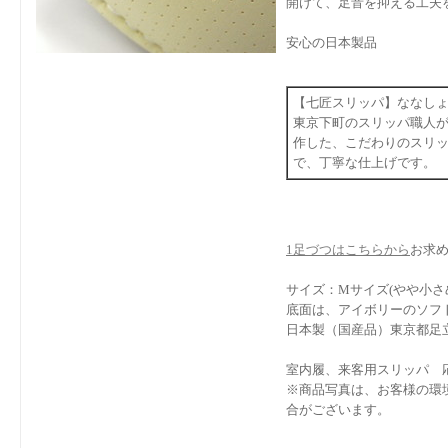
開けて、足音を抑える工夫
安心の日本製品
【七匠スリッパ】ななし
東京下町のスリッパ職人
作した、こだわりのスリ
で、丁寧な仕上げです。
1足づつはこちらから
お求
サイズ：Mサイズ(やや小さめ)
底面は、アイボリーのソフ
日本製（国産品）東京都足
室内履、来客用スリッパ 
※商品写真は、お客様の環
合がございます。