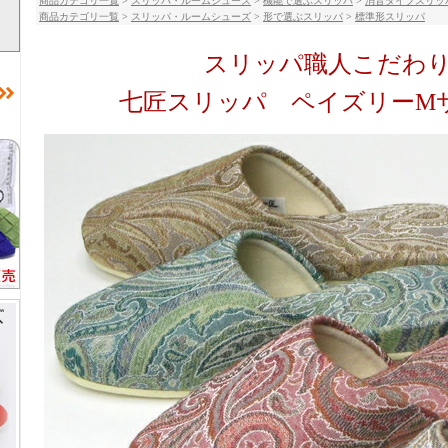
商品カテゴリ一覧
>
スリッパ・ルームシューズ
>
機能で選ぶスリッパ
>
消音タイプスリッ
商品カテゴリ一覧
>
スリッパ・ルームシューズ
>
形で選ぶスリッパ
>
標準形スリッパ
スリッパ職人こだわ
七匠スリッパ ペイズリーM