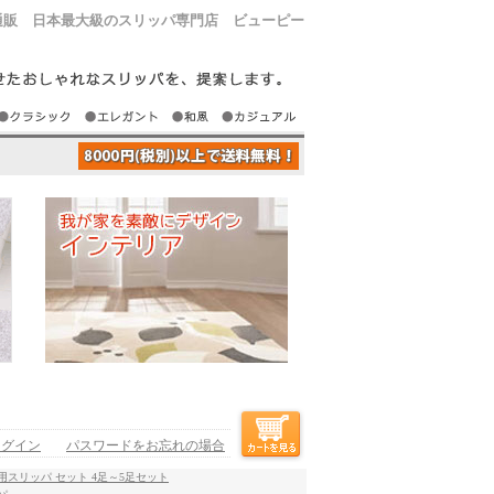
通販 日本最大級のスリッパ専門店 ビューピー
ログイン
パスワードをお忘れの場合
用スリッパ セット 4足～5足セット