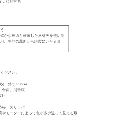
をした静音底
ょう
が確かな技術と厳選した素材等を使い制
ッパ。生地の裁断から縫製にいたるま
めください。
、外寸25.8cm
ト合皮、消音底
立区
応接 スリッパ
境やモニターによって色が多少違って見える場