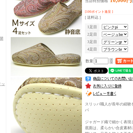
10,000円
当店特別価格
[100ポイント進呈 ]
[ 送料込 ]
1足目
2足目
開
3足目
4足目
数量
リッ
スリッパ職人が長年の経験
パ
ジャガード織で細かく表現し
底面は、柔らかい合皮素材