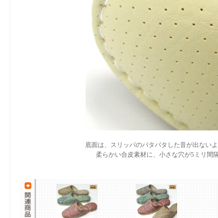
底面は、スリッパのバタバタした音が出ないよ
柔らかい合皮素材に、小さな穴が5ミリ間