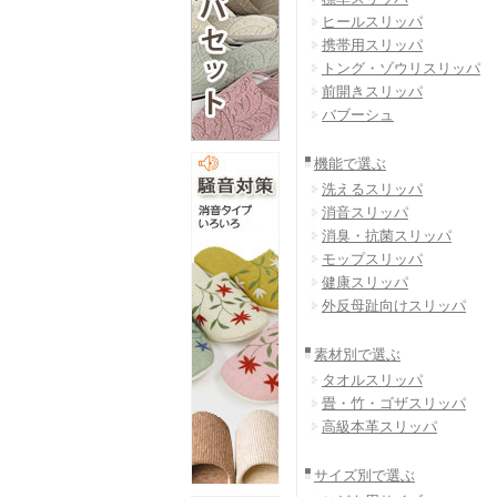
ヒールスリッパ
携帯用スリッパ
トング・ゾウリスリッパ
前開きスリッパ
バブーシュ
機能で選ぶ
洗えるスリッパ
消音スリッパ
消臭・抗菌スリッパ
モップスリッパ
健康スリッパ
外反母趾向けスリッパ
素材別で選ぶ
タオルスリッパ
畳・竹・ゴザスリッパ
高級本革スリッパ
サイズ別で選ぶ