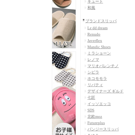
キュート
和風
ブランドスリッパ
Le dd dream
Renudo
Javerflex
Mandic Shoes
ミラショーン
レノマ
マリオバレンチノ
シビラ
ホコモモラ
リバティ
デザイナーズ ギルド
七匠
イッソエッコ
SDS
北欧moz
Futureplus
パンジースリッパ