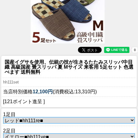
国産イグサを使用、伝統の技が生きるたたみスリッパ
中目
織 高級国産 畳スリッパ 夏 Mサイズ 来客用 5足セット 色選
べます 送料無料
hh111set
当店特別価格
12,100円
(消費税込:13,310円)
[121ポイント進呈 ]
1足目
2足目