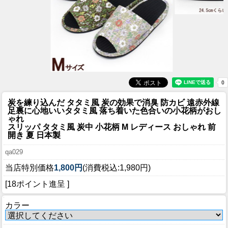
炭を練り込んだ タタミ風 炭の効果で消臭 防カビ 遠赤外線
足裏に心地いいタタミ風 落ち着いた色合いの小花柄がおし
ゃれ
スリッパ タタミ風 炭中 小花柄 M レディース おしゃれ 前
開き 夏 日本製
qa029
当店特別価格
1,800円
(消費税込:1,980円)
[18ポイント進呈 ]
カラー