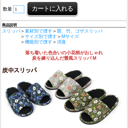
数量
商品説明
スリッパ
＞
素材別で捜す
＞
畳、竹、ゴザスリッパ
＞
サイズ別で捜す
＞
Mサイズ
＞
機能別で捜す
＞
消臭
落ち着いた色合いの小花柄がおしゃれ
炭を練り込んだ畳風スリッパ M