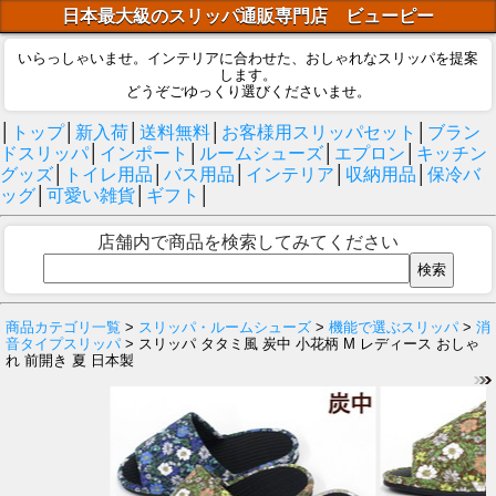
日本最大級のスリッパ通販専門店 ビューピー
いらっしゃいませ。インテリアに合わせた、おしゃれなスリッパを提案
します。
どうぞごゆっくり選びくださいませ。
│
トップ
│
新入荷
│
送料無料
│
お客様用スリッパセット
│
ブラン
ドスリッパ
│
インポート
│
ルームシューズ
│
エプロン
│
キッチン
グッズ
│
トイレ用品
│
バス用品
│
インテリア
│
収納用品
│
保冷バ
ッグ
│
可愛い雑貨
│
ギフト
│
店舗内で商品を検索してみてください
商品カテゴリ一覧
>
スリッパ・ルームシューズ
>
機能で選ぶスリッパ
>
消
音タイプスリッパ
> スリッパ タタミ風 炭中 小花柄 M レディース おしゃ
れ 前開き 夏 日本製