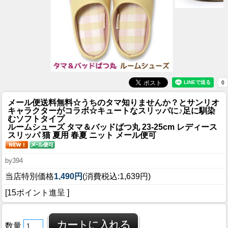
メール便送料無料☆うちのタマ知りませんか？とサンリオ
キャラクターがコラボ☆キュートなスリッパに♪足に馴染
むソフトタイプ
ルームシューズ タマ＆バッドばつ丸 23-25cm レディース
スリッパ 猫 夏用 春夏 ニット メール便可
by394
当店特別価格
1,490円
(消費税込:1,639円)
[15ポイント進呈 ]
数量