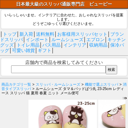
日本最大級のスリッパ通販専門店 ビューピー
いらっしゃいませ。インテリアに合わせた、おしゃれなスリッパを提案
します。
どうぞごゆっくり選びくださいませ。
│
トップ
│
新入荷
│
送料無料
│
お客様用スリッパセット
│
ブラン
ドスリッパ
│
インポート
│
ルームシューズ
│
エプロン
│
キッチン
グッズ
│
トイレ用品
│
バス用品
│
インテリア
│
収納用品
│
保冷バ
ッグ
│
可愛い雑貨
│
ギフト
│
店舗内で商品を検索してみてください
商品カテゴリ一覧
>
スリッパ・ルームシューズ
>
機能で選ぶスリッパ
>
消
音タイプスリッパ
> ルームシューズ タマ＆バッドばつ丸 23-25cm レディ
ース スリッパ 猫 夏用 春夏 ニット メール便可