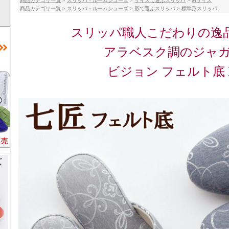
商品カテゴリ一覧
>
スリッパ・ルームシューズ
>
サイズで選ぶスリッパ
>
Mサイズ
商品カテゴリ一覧
>
スリッパ・ルームシューズ
>
形で選ぶスリッパ
>
標準形スリッパ
スリッパ職人こだわりの逸品
アラベスク調のジャ
ビジョン フェルト底