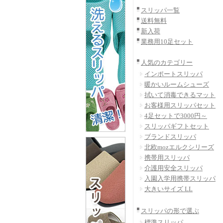
スリッパ一覧
送料無料
新入荷
業務用10足セット
人気のカテゴリー
インポートスリッパ
暖かいルームシューズ
拭いて消毒できるマット
お客様用スリッパセット
4足セットで3000円～
スリッパギフトセット
ブランドスリッパ
北欧mozエルクシリーズ
携帯用スリッパ
介護用安全スリッパ
入園入学用携帯スリッパ
大きいサイズ LL
スリッパの形で選ぶ
標準スリッパ