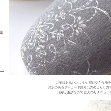
開
リッ
万華鏡を覗いたような 煌びやかなモ
光沢のあるジャカード織りは光の当たり方
地布が杢調なので ほんのりナチュラ