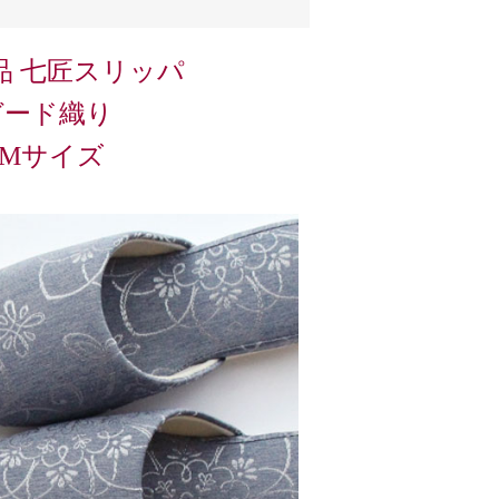
 七匠スリッパ
ガード織り
 Mサイズ