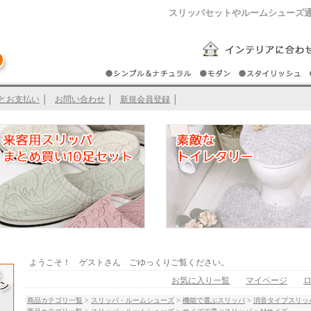
スリッパセットやルームシューズ
とお支払い
│
お問い合わせ
│
新規会員登録
│
ようこそ！ ゲストさん ごゆっくりご覧ください。
お気に入り一覧
マイページ
商品カテゴリ一覧
>
スリッパ・ルームシューズ
>
機能で選ぶスリッパ
>
消音タイプスリッ