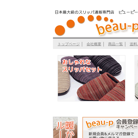
トップページ
│
会社概要
│
商品一覧
│
送料