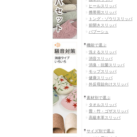
ヒールスリッパ
携帯用スリッパ
トング・ゾウリスリッパ
前開きスリッパ
バブーシュ
機能で選ぶ
洗えるスリッパ
消音スリッパ
消臭・抗菌スリッパ
モップスリッパ
健康スリッパ
外反母趾向けスリッパ
素材別で選ぶ
タオルスリッパ
畳・竹・ゴザスリッパ
高級本革スリッパ
サイズ別で選ぶ