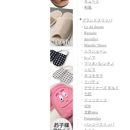
キュート
和風
ブランドスリッパ
Le dd dream
Renudo
Javerflex
Mandic Shoes
ミラショーン
レノマ
マリオバレンチノ
シビラ
ホコモモラ
リバティ
デザイナーズ ギルド
七匠
イッソエッコ
SDS
北欧moz
Futureplus
パンジースリッパ