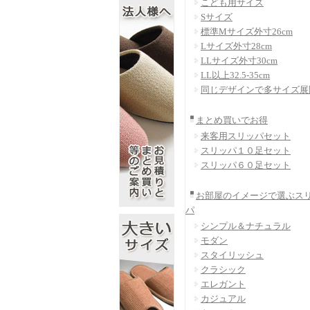
こども用サイズ
Sサイズ
標準Mサイズ外寸26cm
Lサイズ外寸28cm
LLサイズ外寸30cm
LL以上32.5-35cm
同じデザインで多サイズ展
まとめ買いでお得
来客用スリッパセット
スリッパ１０足セット
スリッパ６０足セット
お部屋のイメージで選ぶス
パ
シンプル＆ナチュラル
モダン
スタイリッシュ
クラシック
エレガント
カジュアル