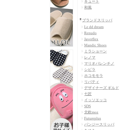
キュート
和風
ブランドスリッパ
Le dd dream
Renudo
Javerflex
Mandic Shoes
ミラショーン
レノマ
マリオバレンチノ
シビラ
ホコモモラ
リバティ
デザイナーズ ギルド
七匠
イッソエッコ
SDS
北欧moz
Futureplus
パンジースリッパ