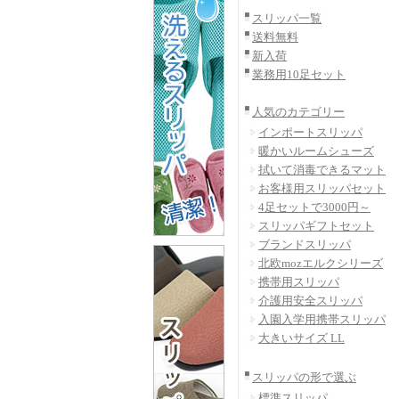
スリッパ一覧
送料無料
新入荷
業務用10足セット
人気のカテゴリー
インポートスリッパ
暖かいルームシューズ
拭いて消毒できるマット
お客様用スリッパセット
4足セットで3000円～
スリッパギフトセット
ブランドスリッパ
北欧mozエルクシリーズ
携帯用スリッパ
介護用安全スリッパ
入園入学用携帯スリッパ
大きいサイズ LL
スリッパの形で選ぶ
標準スリッパ