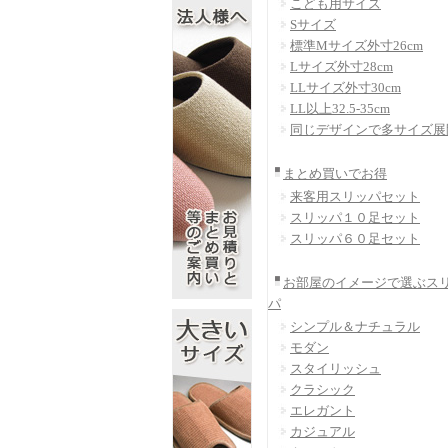
こども用サイズ
Sサイズ
標準Mサイズ外寸26cm
Lサイズ外寸28cm
LLサイズ外寸30cm
LL以上32.5-35cm
同じデザインで多サイズ展
まとめ買いでお得
来客用スリッパセット
スリッパ１０足セット
スリッパ６０足セット
お部屋のイメージで選ぶス
パ
シンプル＆ナチュラル
モダン
スタイリッシュ
クラシック
エレガント
カジュアル