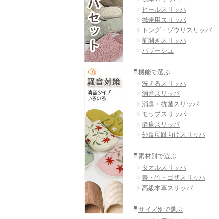
ヒールスリッパ
携帯用スリッパ
トング・ゾウリスリッパ
前開きスリッパ
バブーシュ
機能で選ぶ
洗えるスリッパ
消音スリッパ
消臭・抗菌スリッパ
モップスリッパ
健康スリッパ
外反母趾向けスリッパ
素材別で選ぶ
タオルスリッパ
畳・竹・ゴザスリッパ
高級本革スリッパ
サイズ別で選ぶ