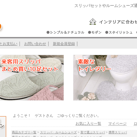
スリッパセットやルームシューズ
とお支払い
│
お問い合わせ
│
新規会員登録
│
ようこそ！ ゲストさん ごゆっくりご覧ください。
お気に入り一覧
マイページ
商品カテゴリ一覧
>
スリッパ・ルームシューズ
>
形で選ぶスリッパ
>
携帯スリッパ