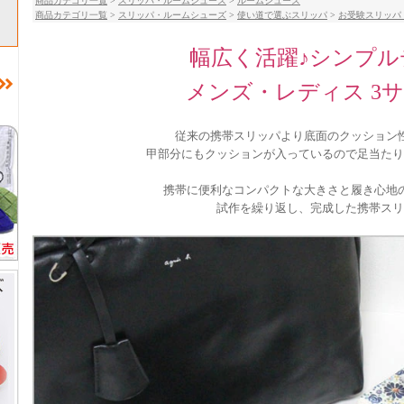
商品カテゴリ一覧
>
スリッパ・ルームシューズ
>
ルームシューズ
商品カテゴリ一覧
>
スリッパ・ルームシューズ
>
使い道で選ぶスリッパ
>
お受験スリッパ
幅広く活躍♪シンプル
メンズ・レディス 3
従来の携帯スリッパより底面のクッション
甲部分にもクッションが入っているので足当たり
携帯に便利なコンパクトな大きさと履き心地
試作を繰り返し、完成した携帯スリ