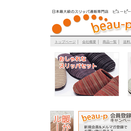
トップページ
│
会社概要
│
商品一覧
│
送料