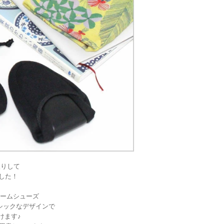
間入りして
した！
ームシューズ
シックなデザインで
けます♪