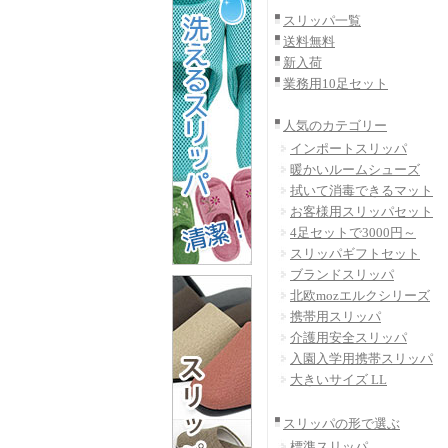
スリッパ一覧
送料無料
新入荷
業務用10足セット
人気のカテゴリー
インポートスリッパ
暖かいルームシューズ
拭いて消毒できるマット
お客様用スリッパセット
4足セットで3000円～
スリッパギフトセット
ブランドスリッパ
北欧mozエルクシリーズ
携帯用スリッパ
介護用安全スリッパ
入園入学用携帯スリッパ
大きいサイズ LL
スリッパの形で選ぶ
標準スリッパ