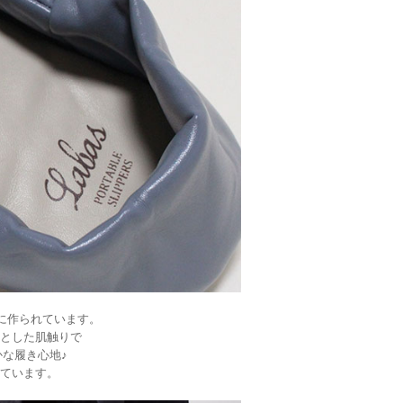
に作られています。
とした肌触りで
な履き心地♪
ています。