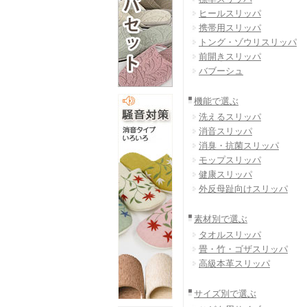
ヒールスリッパ
携帯用スリッパ
トング・ゾウリスリッパ
前開きスリッパ
バブーシュ
機能で選ぶ
洗えるスリッパ
消音スリッパ
消臭・抗菌スリッパ
モップスリッパ
健康スリッパ
外反母趾向けスリッパ
素材別で選ぶ
タオルスリッパ
畳・竹・ゴザスリッパ
高級本革スリッパ
サイズ別で選ぶ