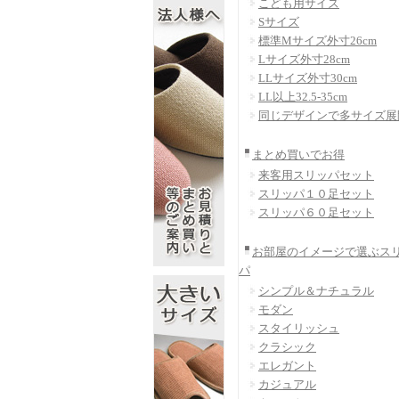
こども用サイズ
Sサイズ
標準Mサイズ外寸26cm
Lサイズ外寸28cm
LLサイズ外寸30cm
LL以上32.5-35cm
同じデザインで多サイズ展
まとめ買いでお得
来客用スリッパセット
スリッパ１０足セット
スリッパ６０足セット
お部屋のイメージで選ぶス
パ
シンプル＆ナチュラル
モダン
スタイリッシュ
クラシック
エレガント
カジュアル