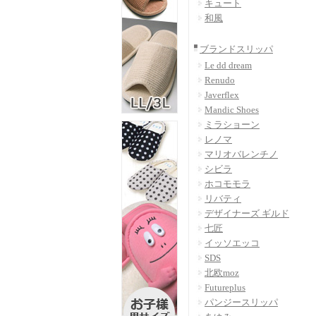
キュート
和風
ブランドスリッパ
Le dd dream
Renudo
Javerflex
Mandic Shoes
ミラショーン
レノマ
マリオバレンチノ
シビラ
ホコモモラ
リバティ
デザイナーズ ギルド
七匠
イッソエッコ
SDS
北欧moz
Futureplus
パンジースリッパ