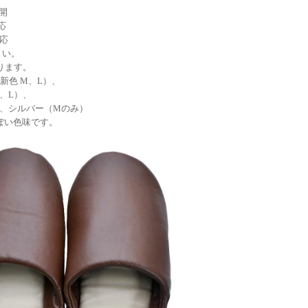
開
対応
対応
さい。
ります。
新色 M、L）、
、L）、
、シルバー（Mのみ）
ぽい色味です。