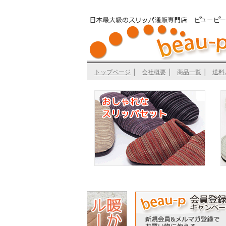
トップページ
│
会社概要
│
商品一覧
│
送料