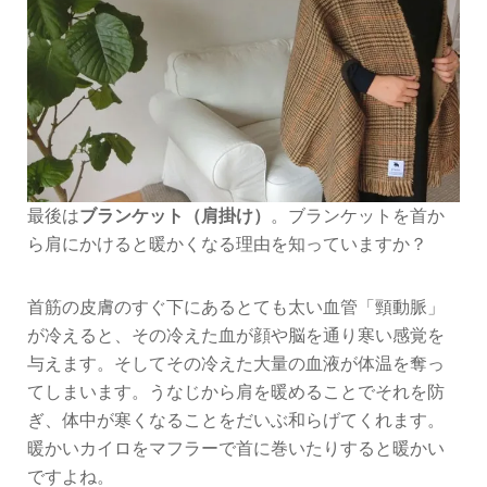
最後は
ブランケット（肩掛け）
。ブランケットを首か
ら肩にかけると暖かくなる理由を知っていますか？
首筋の皮膚のすぐ下にあるとても太い血管「頸動脈」
が冷えると、その冷えた血が顔や脳を通り寒い感覚を
与えます。そしてその冷えた大量の血液が体温を奪っ
てしまいます。うなじから肩を暖めることでそれを防
ぎ、体中が寒くなることをだいぶ和らげてくれます。
暖かいカイロをマフラーで首に巻いたりすると暖かい
ですよね。