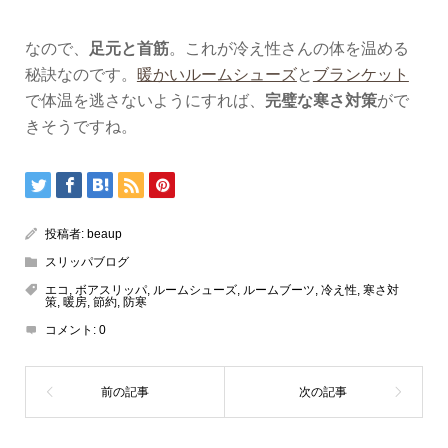
なので、
足元と首筋
。これが冷え性さんの体を温める
秘訣なのです。
暖かいルームシューズ
と
ブランケット
で体温を逃さないようにすれば、
完璧な寒さ対策
がで
きそうですね。
投稿者:
beaup
スリッパブログ
エコ
,
ボアスリッパ
,
ルームシューズ
,
ルームブーツ
,
冷え性
,
寒さ対
策
,
暖房
,
節約
,
防寒
コメント:
0