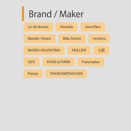
Le dd dream
Renudo
Javerflex
Mandic Shoes
Mila Schon
renoma
MARIO VALENTINO
FEILLER
七匠
SDS
FARG＆FORM
Futureplus
Pansy
TAKINAMITAKASHI